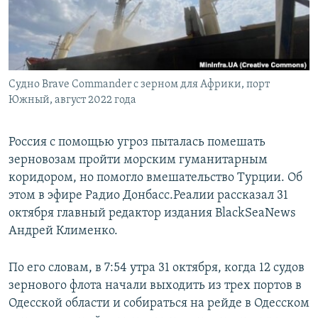
ПРИСОЕДИНЯЙТЕСЬ!
ПОБЕДИТЕЛЕЙ НЕ СУДЯТ?
КРЫМ.НЕПОКОРЕННЫЙ
ELIFBE
Судно Brave Commander с зерном для Африки, порт
УКРАИНСКАЯ ПРОБЛЕМА КРЫМА
Южный, август 2022 года
Все сайты RFE/RL
Россия с помощью угроз пыталась помешать
зерновозам пройти морским гуманитарным
коридором, но помогло вмешательство Турции. Об
этом в эфире Радио Донбасс.Реалии рассказал 31
октября главный редактор издания BlackSeaNews
Андрей Клименко.
По его словам, в 7:54 утра 31 октября, когда 12 судов
зернового флота начали выходить из трех портов в
Одесской области и собираться на рейде в Одесском