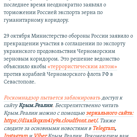
последнее время неоднократно заявлял о
торможении Россией экспорта зерна по
гуманитарному коридору.
29 октября Министерство обороны России заявило о
прекращении участия в соглашении по экспорту
украинского продовольствия Черноморским
зерновым коридором. Это решение ведомство
объяснило якобы
«террористическим актом»
против кораблей Черноморского флота РФ в
Севастополе.
Роскомнадзор пытается заблокировать
доступ к
сайту
Крым.Реалии
.
Беспрепятственно читать
Крым.Реалии мож
но с помощью
зеркального сайта:
https://d1axlkqxm41y9z.cloudfront.net/
. ​
Также
следите за основными новостями в
Telegram
,
Instagram
и
Viber
Крым.Реалии. Рекомендуем вам