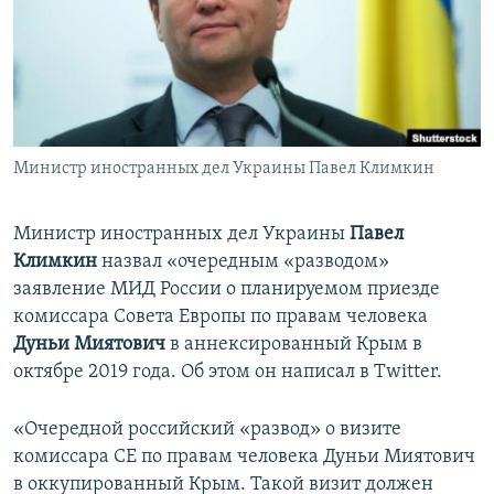
ПРИСОЕДИНЯЙТЕСЬ!
ПОБЕДИТЕЛЕЙ НЕ СУДЯТ?
КРЫМ.НЕПОКОРЕННЫЙ
ELIFBE
УКРАИНСКАЯ ПРОБЛЕМА КРЫМА
Все сайты RFE/RL
Министр иностранных дел Украины Павел Климкин
Министр иностранных дел Украины
Павел
Климкин
назвал «очередным «разводом»
заявление МИД России о планируемом приезде
комиссара Совета Европы по правам человека
Дуньи Миятович
в аннексированный Крым в
октябре 2019 года. Об этом он написал в Twitter.
«Очередной российский «развод» о визите
комиссара СЕ по правам человека Дуньи Миятович
в оккупированный Крым. Такой визит должен