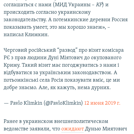
соглашаться с нами (МИД Украины –
КР
) и
происходить согласно украинскому
законодательству. А потемкинские деревни Россия
показывать умеет, это мы хорошо знаем», –
написал Климкин.
Черговий російський “развод” про візит комісара
РЄ з прав людини Дуні Міятович до окупованого
Криму. Такий візит має погоджуватись з нами і
відбуватися за українським законодавством. А
потьомкінські села Росія показувати вміє, це ми
добре знаємо. Але, як кажуть, нема дурних.
— Pavlo Klimkin (@PavloKlimkin)
12 июня 2019 г.
Ранее в украинском внешнеполитическом
ведомстве заявили, что
ожидают
Дунью Миятович