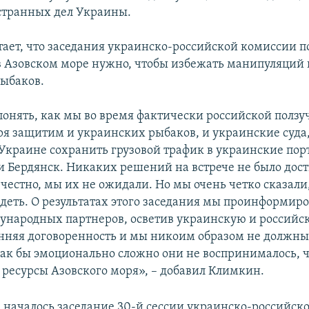
странных дел Украины.
ает, что заседания украинско-российской комиссии п
в Азовском море нужно, чтобы избежать манипуляций
ыбаков.
онять, как мы во время фактически российской ползу
ря защитим и украинских рыбаков, и украинские суда, 
 Украине сохранить грузовой трафик в украинские порт
и Бердянск. Никаких решений на встрече не было дости
честно, мы их не ожидали. Но мы очень четко сказали,
деть. О результатах этого заседания мы проинформир
ународных партнеров, осветив украинскую и российс
онняя договоренность и мы никоим образом не должны
 как бы эмоционально сложно они не воспринималось, 
и ресурсы Азовского моря», – добавил Климкин.
е началось заседание 30-й сессии украинско-российск