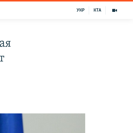
УКР
КТА
ая
т