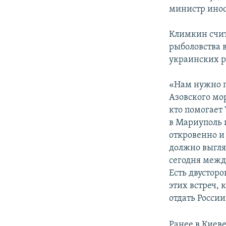
министр ино
Климкин счит
рыболовства 
украинских р
«Нам нужно п
Азовского мо
кто помогает
в Мариуполь 
откровенно и 
должно выгля
сегодня межд
Есть двустор
этих встреч,
отдать Росси
Ранее в Киев