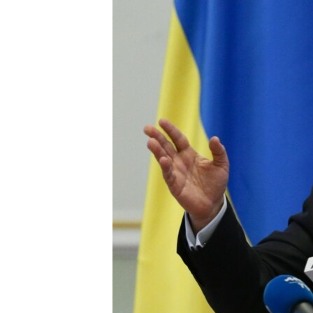
ПОБЕДИТЕЛЕЙ НЕ СУДЯТ?
КРЫМ.НЕПОКОРЕННЫЙ
ELIFBE
УКРАИНСКАЯ ПРОБЛЕМА КРЫМА