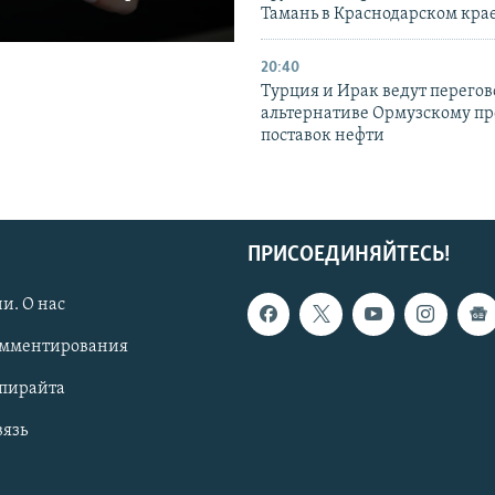
Тамань в Краснодарском кра
20:40
Турция и Ирак ведут перегов
альтернативе Ормузскому пр
поставок нефти
ПРИСОЕДИНЯЙТЕСЬ!
и. О нас
омментирования
опирайта
вязь