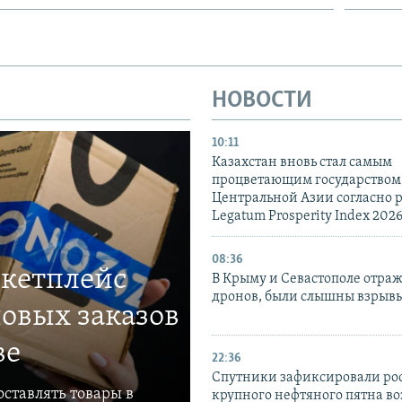
НОВОСТИ
10:11
Казахстан вновь стал самым
процветающим государством
Центральной Азии согласно 
Legatum Prosperity Index 202
08:36
ркетплейс
В Крыму и Севастополе отраж
дронов, были слышны взрыв
овых заказов
ве
22:36
Спутники зафиксировали ро
ставлять товары в
крупного нефтяного пятна во