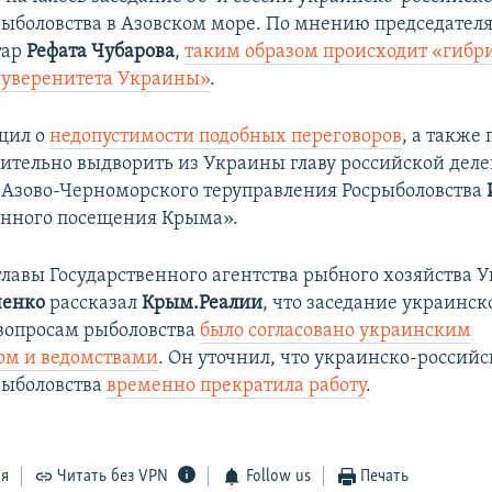
рыболовства в Азовском море. По мнению председател
тар
Рефата Чубарова
,
таким образом происходит «гибр
суверенитета Украины»
.
щил о
недопустимости подобных переговоров
, а также 
ительно выдворить из Украины главу российской деле
 Азово-Черноморского теруправления Росрыболовства
онного посещения Крыма».
главы Государственного агентства рыбного хозяйства 
ченко
рассказал
Крым.Реалии
, что заседание украинс
 вопросам рыболовства
было согласовано украинским
ом и ведомствами
. ​Он уточнил, что украинско-россий
рыболовства
временно прекратила работу
.
ся
Читать без VPN
Follow us
Печать