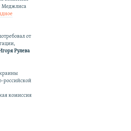
я Меджлиса
идное
потребовал от
гации,
Игоря Рулева
Украины
ко-российской
ская комиссия