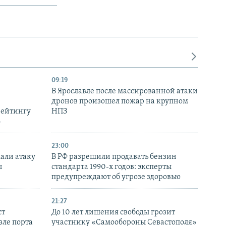
09:19
В Ярославле после массированной атаки
дронов произошел пожар на крупном
рейтингу
НПЗ
6
23:00
али атаку
В РФ разрешили продавать бензин
ы
стандарта 1990-х годов: эксперты
предупреждают об угрозе здоровью
21:27
ст
До 10 лет лишения свободы грозит
зле порта
участнику «Самообороны Севастополя»