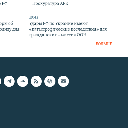
е РФ
– Прокуратура АРК
19:42
оры об
Удары РФ по Украине имеют
оливу для
«катастрофические последствия» для
гражданских – миссия ООН
БОЛЬШЕ