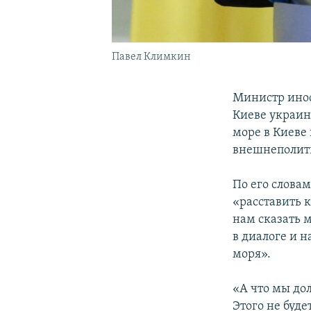
Павел Климкин
Министр ино
Киеве украин
море в Киеве
внешнеполити
По его слова
«расставить к
нам сказать 
в диалоге и 
моря».
«А что мы до
Этого не буде