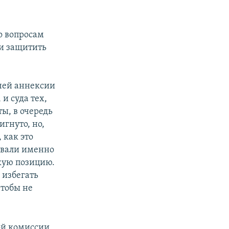
о вопросам
 и защитить
чей аннексии
и суда тех,
ы, в очередь
гнуто, но,
 как это
овали именно
кую позицию.
 избегать
чтобы не
ой комиссии