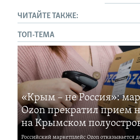
ЧИТАЙТЕ ТАКЖЕ:
ТОП-ТЕМА
«Крым – не Россия»: ма
Ozon прекратил прием н
на Крымском полуостро
Российский маркетплейс Ozon отказывается до