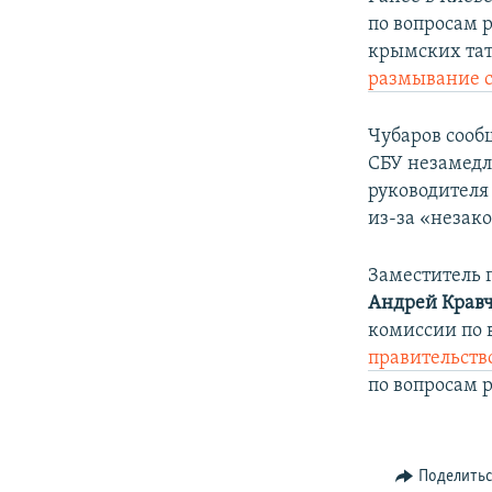
по вопросам 
крымских та
размывание 
Чубаров сооб
СБУ незамедл
руководителя
из-за «незак
Заместитель 
Андрей Крав
комиссии​ по
правительств
по вопросам 
Поделить