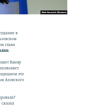
седание в
Азовском
ом глава
алии
.
оляет Киеву
 позволяет
защищаем это
ам Азовского
ировала?
– сказал