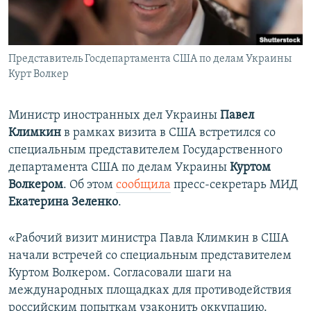
ПРИСОЕДИНЯЙТЕСЬ!
ПОБЕДИТЕЛЕЙ НЕ СУДЯТ?
КРЫМ.НЕПОКОРЕННЫЙ
Представитель Госдепартамента США по делам Украины
ELIFBE
Курт Волкер
УКРАИНСКАЯ ПРОБЛЕМА КРЫМА
Все сайты RFE/RL
Министр иностранных дел Украины
Павел
Климкин
в рамках визита в США встретился со
специальным представителем Государственного
департамента США по делам Украины
Куртом
Волкером
. Об этом
сообщила
пресс-секретарь МИД
Екатерина Зеленко
.
«Рабочий визит министра Павла Климкин в США
начали встречей со специальным представителем
Куртом Волкером. Согласовали шаги на
международных площадках для противодействия
российским попыткам узаконить оккупацию.