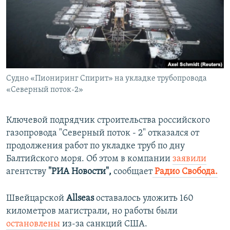
ПРИСОЕДИНЯЙТЕСЬ!
ПОБЕДИТЕЛЕЙ НЕ СУДЯТ?
КРЫМ.НЕПОКОРЕННЫЙ
ELIFBE
УКРАИНСКАЯ ПРОБЛЕМА КРЫМА
Все сайты RFE/RL
Судно «Пиониринг Спирит» на укладке трубопровода
«Северный поток-2»
Ключевой подрядчик строительства российского
газопровода "Северный поток - 2" отказался от
продолжения работ по укладке труб по дну
Балтийского моря. Об этом в компании
заявили
агентству
"РИА Новости",
сообщает
Радио Свобода.
Швейцарской
Allseas
оставалось уложить 160
километров магистрали, но работы были
остановлены
из-за санкций США.