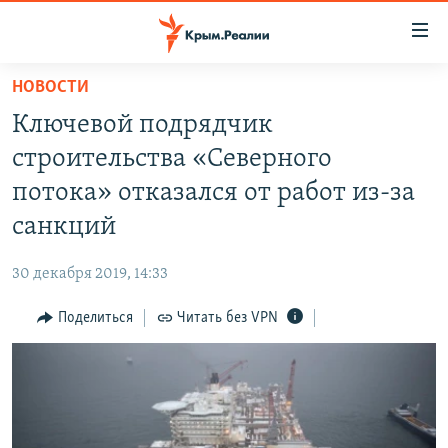
Доступность
ссылки
Вернуться
НОВОСТИ
к
НОВОСТИ
Ключевой подрядчик
основному
СПЕЦПРОЕКТЫ
содержанию
строительства «Северного
ВОДА
Вернутся
ГРУЗ 200
потока» отказался от работ из-за
к
ИСТОРИЯ
КАРТА ВОЕННЫХ ОБЪЕКТОВ КРЫМА
санкций
главной
ЕЩЕ
11 ЛЕТ ОККУПАЦИИ КРЫМА. 11 ИСТОРИЙ СОПРОТИВЛЕНИЯ
навигации
30 декабря 2019, 14:33
Вернутся
РАДІО СВОБОДА
ИНТЕРАКТИВ
к
Поделиться
Читать без VPN
КАК ОБОЙТИ БЛОКИРОВКУ
ИНФОГРАФИКА
поиску
ТЕЛЕПРОЕКТ КРЫМ.РЕАЛИИ
Українською
СОВЕТЫ ПРАВОЗАЩИТНИКОВ
Qırımtatar
ПРОПАВШИЕ БЕЗ ВЕСТИ