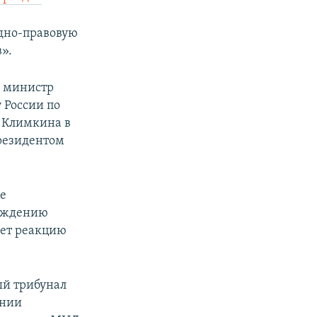
одно-правовую
».
о министр
 России по
 Климкина в
президентом
ле
бождению
ает реакцию
й трибунал
ении