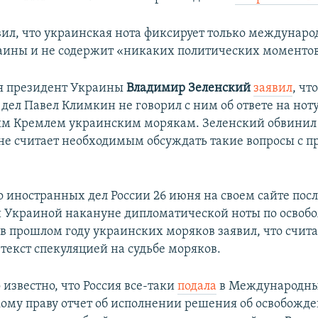
ил, что украинская нота фиксирует только междунар
ины и не содержит «никаких политических моментов
я президент Украины
Владимир Зеленский
заявил
, чт
дел Павел Климкин не говорил с ним об ответе на ноту
м Кремлем украинским морякам. Зеленский обвинил
 «не считает необходимым обсуждать такие вопросы с 
 иностранных дел России 26 июня на своем сайте пос
 Украиной накануне дипломатической ноты по осво
в прошлом году украинских моряков заявил, что счит
 текст спекуляцией на судьбе моряков.
 известно, что Россия все-таки
подала
в Международны
ому праву отчет об исполнении решения об освобожд