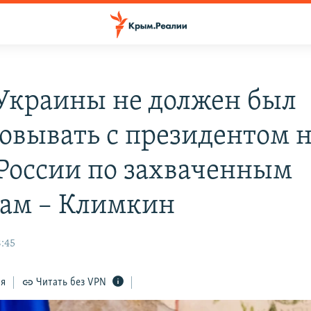
краины не должен был
совывать с президентом н
 России по захваченным
ам – Климкин
8:45
ся
Читать без VPN