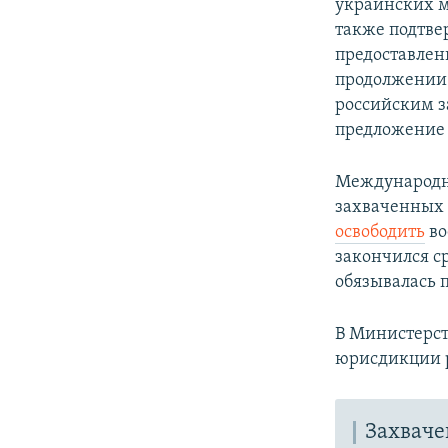
украинских м
также подтве
предоставлен
продолжении 
российским з
предложение
Международны
захваченных 
освободить
во
закончился с
обязывалась 
В Министерст
юрисдикции р
Захваче