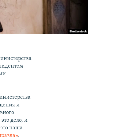
Министерства
езидентом
ыми
Министерства
бщения и
льного
это дело, и
 это наша
правда»
.