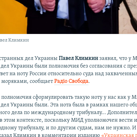
авел Климкин
странных дел Украины
Павел Климкин
заявил, что у 
дел Украины были полномочия без согласования с пр
твет на ноту России относительно суда над захваченн
 моряками, сообщает
Радіо Свобода
.
е полномочия сформулировать такую ноту у нас как у 
дел Украины были. Эта нота была в рамках нашего о
ного дела по международному трибуналу... Дополните
в этом контексте, поскольку МИД уполномочен вести и 
дному трибуналу, и по другим судам, нам не нужно. И
сказал Климкин в комментарии изданию
«Украинская 