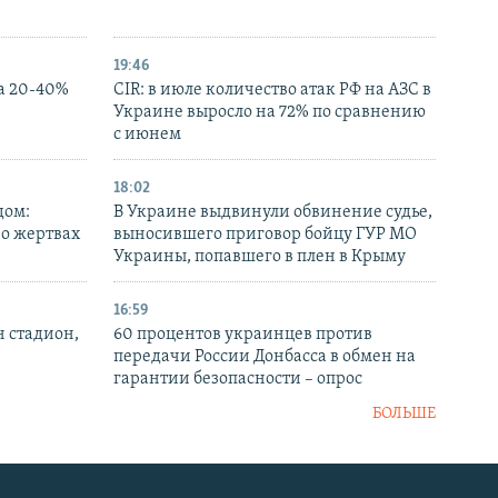
19:46
а 20-40%
CIR: в июле количество атак РФ на АЗС в
Украине выросло на 72% по сравнению
с июнем
18:02
дом:
В Украине выдвинули обвинение судье,
 о жертвах
выносившего приговор бойцу ГУР МО
Украины, попавшего в плен в Крыму
16:59
н стадион,
60 процентов украинцев против
передачи России Донбасса в обмен на
гарантии безопасности – опрос
БОЛЬШЕ