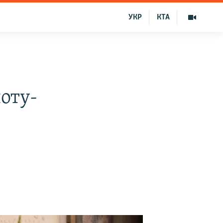
УКР
КТА
оту-