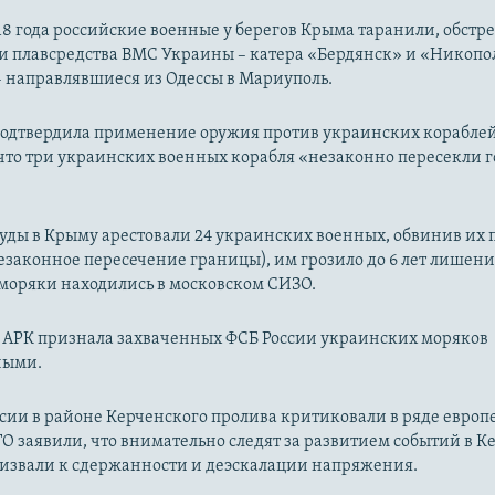
18 года российские военные у берегов Крыма таранили, обстр
и плавсредства ВМС Украины – катера «Бердянск» и «Никопо
– направлявшиеся из Одессы в Мариуполь.
подтвердила применение оружия против украинских кораблей
 что три украинских военных корабля «незаконно пересекли 
уды в Крыму арестовали 24 украинских военных, обвинив их по 
езаконное пересечение границы), им грозило до 6 лет лишени
моряки находились в московском СИЗО.
 АРК признала захваченных ФСБ России украинских моряков
ными.
сии в районе Керченского пролива критиковали в ряде европ
О заявили, что внимательно следят за развитием событий в 
ризвали к сдержанности и деэскалации напряжения.