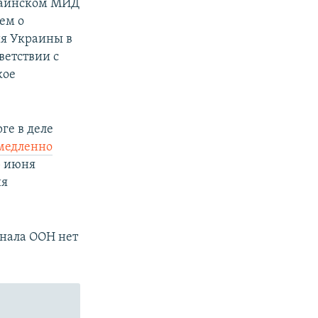
краинском МИД
ем о
ия Украины в
ветствии с
кое
ге в деле
емедленно
5 июня
ия
унала ООН нет