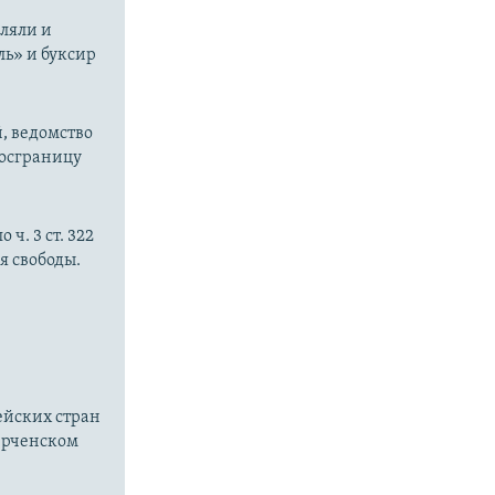
еляли и
ль» и буксир
, ведомство
госграницу
ч. 3 ст. 322
я свободы.
ейских стран
Керченском