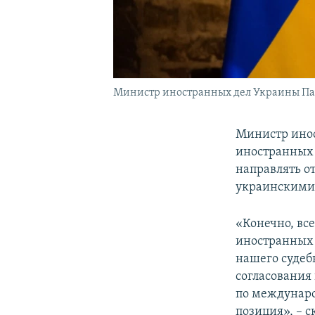
Министр иностранных дел Украины П
Министр ино
иностранных 
направлять о
украинскими
«Конечно, вс
иностранных 
нашего судеб
согласования 
по междунаро
позиция», – 