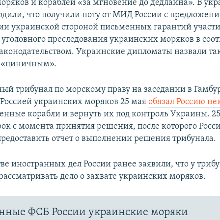
оряков и кораблей «за мгновение до дедлайна». В у
рдили, что получили ноту от МИД России с предложени
ии украинской стороной письменных гарантий участ
уголовного преследования украинских моряков в соот
аконодательством. Украинские дипломаты назвали та
 «циничным».
й трибунал по морскому праву на заседании в Гамбур
Россией украинских моряков 25 мая
обязал Россию н
енные корабли и вернуть их под контроль Украины. 2
рок с момента принятия решения, после которого Росс
предоставить отчет о выполнении решения трибунала.
ве иностранных дел России ранее заявили, что у триб
ассматривать дело о захвате украинских моряков.
нные ФСБ России украинские моряки