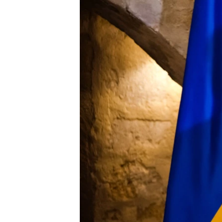
ПОБЕДИТЕЛЕЙ НЕ СУДЯТ?
КРЫМ.НЕПОКОРЕННЫЙ
ELIFBE
УКРАИНСКАЯ ПРОБЛЕМА КРЫМА