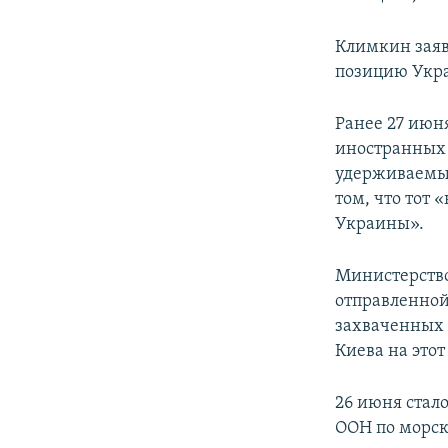
Климкин заяв
позицию Укра
Ранее 27 июн
иностранных 
удерживаемы
том, что тот
Украины».
Министерство
отправленной
захваченных 
Киева на этот
26 июня стало
ООН по морск