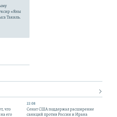
рыму
буксир «Яны
ыса Такиль.
22:08
т, что
Сенат США поддержал расширение
на его
санкций против России и Ирана