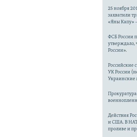
25 ноября 20
захватили тр
«Яны Капу» 
ФСБ России 
утверждало,
России».
Российские с
УК России (н
Украинские 
Прокуратура
военноплен
Действия Рос
и США. В НАТ
проливе и п