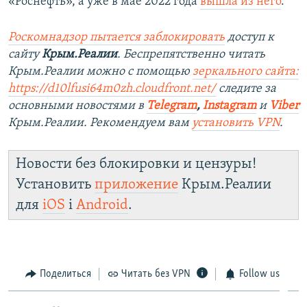
«Роснефть», а уже в мае 2022 года
вышла из него
.
Роскомнадзор пытается заблокировать
доступ к
сайту
Крым.Реалии
. Беспрепятственно читать
Крым.Реалии можно с помощью
зеркального сайта:
https://d10lfusi64m0zh.cloudfront.net/
следите за
основными новостями в
Telegram
,
Instagram
и
Viber
Крым.Реалии. Рекомендуем вам
установить VPN
.
Новости без блокировки и цензуры!
Установить
приложение
Крым.Реалии
для
iOS
і
Android
.
Поделиться
Читать без VPN
Follow us