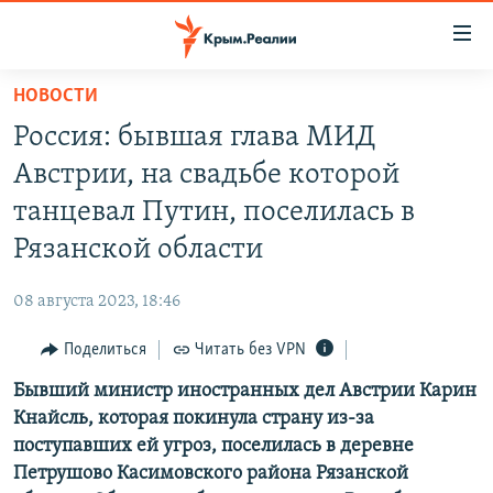
Доступность
ссылки
Вернуться
НОВОСТИ
к
НОВОСТИ
Россия: бывшая глава МИД
основному
СПЕЦПРОЕКТЫ
содержанию
Австрии, на свадьбе которой
ВОДА
Вернутся
ГРУЗ 200
танцевал Путин, поселилась в
к
ИСТОРИЯ
КАРТА ВОЕННЫХ ОБЪЕКТОВ КРЫМА
Рязанской области
главной
ЕЩЕ
11 ЛЕТ ОККУПАЦИИ КРЫМА. 11 ИСТОРИЙ СОПРОТИВЛЕНИЯ
навигации
08 августа 2023, 18:46
Вернутся
РАДІО СВОБОДА
ИНТЕРАКТИВ
к
Поделиться
Читать без VPN
КАК ОБОЙТИ БЛОКИРОВКУ
ИНФОГРАФИКА
поиску
Бывший министр иностранных дел Австрии Карин
ТЕЛЕПРОЕКТ КРЫМ.РЕАЛИИ
Українською
Кнайсль, которая покинула страну из-за
СОВЕТЫ ПРАВОЗАЩИТНИКОВ
поступавших ей угроз, поселилась в деревне
Qırımtatar
Петрушово Касимовского района Рязанской
ПРОПАВШИЕ БЕЗ ВЕСТИ