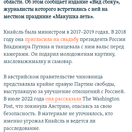
области. Об этом сообщает издание «Вид сбоку»,
ПРИСОЕДИНЯЙТЕСЬ!
ПОБЕДИТЕЛЕЙ НЕ СУДЯТ?
журналисты которого встретились с ней на
КРЫМ.НЕПОКОРЕННЫЙ
местном празднике «Макушка лета».
ELIFBE
Кнайсль была министром в 2017–2019 годах. В 2018
УКРАИНСКАЯ ПРОБЛЕМА КРЫМА
году она
пригласила на свадьбу
президента России
Все сайты RFE/RL
Владимира Путина и танцевала с ним вальс перед
камерами. Он подарил молодоженам картину,
масловыжималку и самовар.
В австрийском правительстве чиновница
представляла крайне правую Партию свободы,
выступавшую за улучшение отношений с Россией.
В июле 2022 года
она рассказала
The Washington
Post, что покинула Австрию, опасаясь за свою
безопасность. В материале не уточнялось, кто
именно угрожал Кнайсль и ведется ли
расследование.