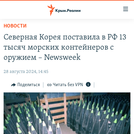
Доступность
ссылки
Вернуться
НОВОСТИ
к
НОВОСТИ
Северная Корея поставила в РФ 13
основному
СПЕЦПРОЕКТЫ
содержанию
тысяч морских контейнеров с
ВОДА
Вернутся
ГРУЗ 200
оружием – Newsweek
к
ИСТОРИЯ
КАРТА ВОЕННЫХ ОБЪЕКТОВ КРЫМА
главной
28 августа 2024, 14:45
ЕЩЕ
11 ЛЕТ ОККУПАЦИИ КРЫМА. 11 ИСТОРИЙ СОПРОТИВЛЕНИЯ
навигации
Вернутся
Поделиться
Читать без VPN
РАДІО СВОБОДА
ИНТЕРАКТИВ
к
КАК ОБОЙТИ БЛОКИРОВКУ
ИНФОГРАФИКА
поиску
ТЕЛЕПРОЕКТ КРЫМ.РЕАЛИИ
Українською
СОВЕТЫ ПРАВОЗАЩИТНИКОВ
Qırımtatar
ПРОПАВШИЕ БЕЗ ВЕСТИ