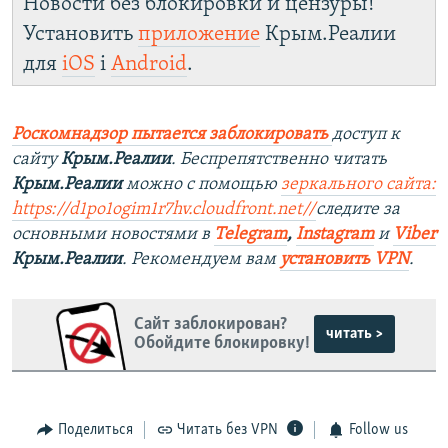
Новости без блокировки и цензуры!
Установить
приложение
Крым.Реалии
для
iOS
і
Android
.
Роскомнадзор пытается заблокировать
доступ к
сайту
Крым.Реалии
. Беспрепятственно читать
Крым.Реалии
можно с помощью
зеркального сайта:
https://d1po1ogim1r7hv.cloudfront.net/
/
следите за
основными новостями в
Telegram
,
Instagram
и
Viber
Крым.Реалии
. Рекомендуем вам
установить VPN
.
Сайт заблокирован?
читать >
Обойдите блокировку!
Поделиться
Читать без VPN
Follow us