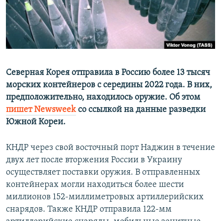
ПРИСОЕДИНЯЙТЕСЬ!
ПОБЕДИТЕЛЕЙ НЕ СУДЯТ?
КРЫМ.НЕПОКОРЕННЫЙ
ELIFBE
УКРАИНСКАЯ ПРОБЛЕМА КРЫМА
Северная Корея отправила в Россию более 13 тысяч
Все сайты RFE/RL
морских контейнеров с середины 2022 года. В них,
предположительно, находилось оружие. Об этом
пишет Newsweek
со ссылкой на данные разведки
Южной Кореи.
КНДР через свой восточный порт Наджин в течение
двух лет после вторжения России в Украину
осуществляет поставки оружия. В отправленных
контейнерах могли находиться более шести
миллионов 152-миллиметровых артиллерийских
снарядов. Также КНДР отправила 122-мм