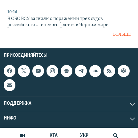
10:14
В СБС ВСУ заявили о поражении трех судов
российского «теневого флота» в Черном море
БОЛЬШЕ
ПРИСОЕДИНЯЙТЕСЬ!
ПОДДЕРЖКА
ИНФО
UTC+3
Copyright Крым.Реалии, 2026 | Все права защищены.
КТА
УКР