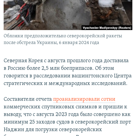
ПРИСОЕДИНЯЙТЕСЬ!
ПОБЕДИТЕЛЕЙ НЕ СУДЯТ?
КРЫМ.НЕПОКОРЕННЫЙ
ELIFBE
Обломки предположительно северокорейской ракеты
УКРАИНСКАЯ ПРОБЛЕМА КРЫМА
после обстрела Украины, 6 января 2024 года
Все сайты RFE/RL
Северная Корея с августа прошлого года доставила
в Россию более 2,5 млн боеприпасов. Об этом
говорится в расследовании вашингтонского Центра
стратегических и международных исследований.
Составители отчета
проанализировали сотни
коммерческих спутниковых снимков и пришли к
выводу, что с августа 2023 года было совершено как
минимум 25 заходов судов в северокорейский порт
Наджин для погрузки северокорейских