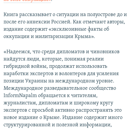
ПРИСОЕДИНЯЙТЕСЬ!
ПОБЕДИТЕЛЕЙ НЕ СУДЯТ?
Книга рассказывает о ситуации на полуострове до и
КРЫМ.НЕПОКОРЕННЫЙ
после его аннексии Россией. Как отмечают авторы,
ELIFBE
издание содержит «эксклюзивные факты об
оккупации и милитаризации Крыма».
УКРАИНСКАЯ ПРОБЛЕМА КРЫМА
Все сайты RFE/RL
«Надеемся, что среди дипломатов и чиновников
найдутся люди, которые, понимая реалии
гибридной войны, продолжат использовать
наработки экспертов и волонтеров для усиления
позиции Украины на международном уровне.
Международное разведывательное сообщество
InformNapalm обращается к читателям,
журналистам, дипломатам и широкому кругу
экспертов с просьбой активно распространять это
новое издание о Крыме. Издание содержит много
структурированной и полезной информации,