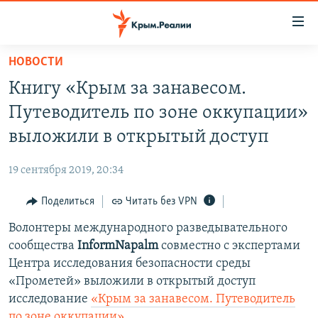
Доступность
ссылки
Вернуться
НОВОСТИ
к
НОВОСТИ
Книгу «Крым за занавесом.
основному
СПЕЦПРОЕКТЫ
содержанию
Путеводитель по зоне оккупации»
ВОДА
Вернутся
ГРУЗ 200
выложили в открытый доступ
к
ИСТОРИЯ
КАРТА ВОЕННЫХ ОБЪЕКТОВ КРЫМА
главной
19 сентября 2019, 20:34
ЕЩЕ
11 ЛЕТ ОККУПАЦИИ КРЫМА. 11 ИСТОРИЙ СОПРОТИВЛЕНИЯ
навигации
Вернутся
Поделиться
Читать без VPN
РАДІО СВОБОДА
ИНТЕРАКТИВ
к
Волонтеры международного разведывательного
КАК ОБОЙТИ БЛОКИРОВКУ
ИНФОГРАФИКА
поиску
сообщества
InformNapalm
совместно с экспертами
ТЕЛЕПРОЕКТ КРЫМ.РЕАЛИИ
Центра исследования безопасности среды
Українською
«Прометей» выложили в открытый доступ
СОВЕТЫ ПРАВОЗАЩИТНИКОВ
Qırımtatar
исследование
«Крым за занавесом. Путеводитель
ПРОПАВШИЕ БЕЗ ВЕСТИ
по зоне оккупации»
.