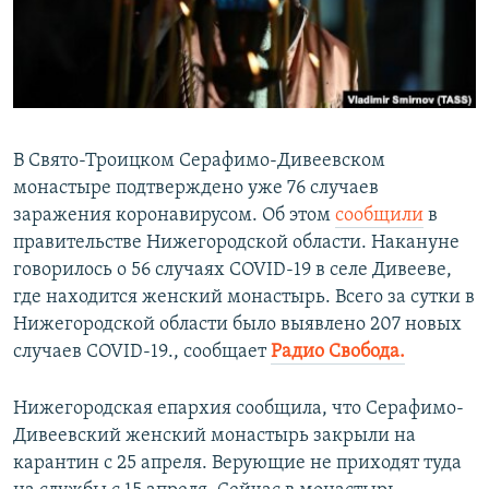
ПРИСОЕДИНЯЙТЕСЬ!
ПОБЕДИТЕЛЕЙ НЕ СУДЯТ?
КРЫМ.НЕПОКОРЕННЫЙ
ELIFBE
УКРАИНСКАЯ ПРОБЛЕМА КРЫМА
В Свято-Троицком Серафимо-Дивеевском
Все сайты RFE/RL
монастыре подтверждено уже 76 случаев
заражения коронавирусом. Об этом
сообщили
в
правительстве Нижегородской области. Накануне
говорилось о 56 случаях COVID-19 в селе Дивееве,
где находится женский монастырь. Всего за сутки в
Нижегородской области было выявлено 207 новых
случаев COVID-19., сообщает
Радио Свобода.
Нижегородская епархия сообщила, что Серафимо-
Дивеевский женский монастырь закрыли на
карантин с 25 апреля. Верующие не приходят туда