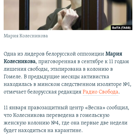
ПРИСОЕДИНЯЙТЕСЬ!
ПОБЕДИТЕЛЕЙ НЕ СУДЯТ?
КРЫМ.НЕПОКОРЕННЫЙ
ELIFBE
Мария Колесникова
УКРАИНСКАЯ ПРОБЛЕМА КРЫМА
Все сайты RFE/RL
Одна из лидеров белорусской оппозиции
Мария
Колесникова
, приговоренная в сентябре к 11 годам
лишения свободы, этапирована в колонию в
Гомеле. В предыдущие месяцы активистка
находилась в минском следственном изоляторе №1,
отмечает белорусская редакция
Радио Свобода
.
11 января правозащитный центр «Весна» сообщил,
что Колесникова переведена в гомельскую
женскую колонию №4, где она первые две недели
будет находиться на карантине.