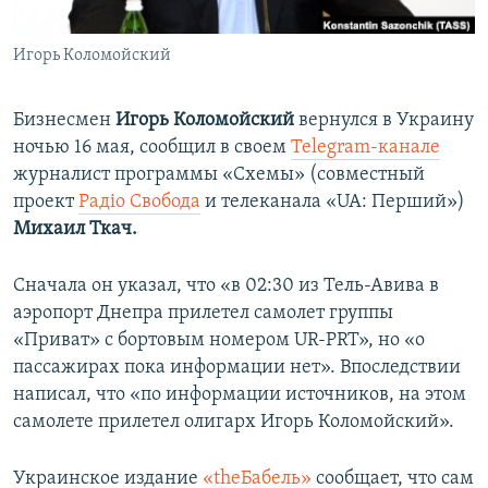
ПРИСОЕДИНЯЙТЕСЬ!
ПОБЕДИТЕЛЕЙ НЕ СУДЯТ?
Игорь Коломойский
КРЫМ.НЕПОКОРЕННЫЙ
ELIFBE
Бизнесмен
Игорь Коломойский
вернулся в Украину
УКРАИНСКАЯ ПРОБЛЕМА КРЫМА
ночью 16 мая, сообщил в своем
Telegram-канале
Все сайты RFE/RL
журналист программы «Схемы» (совместный
проект
Радіо Свобода
и телеканала «UA: Перший»)
Михаил Ткач.
Сначала он указал, что «в 02:30 из Тель-Авива в
аэропорт Днепра прилетел самолет группы
«Приват» с бортовым номером UR-PRT», но «о
пассажирах пока информации нет». Впоследствии
написал, что «по информации источников, на этом
самолете прилетел олигарх Игорь Коломойский».
Украинское издание
«theБабель»
сообщает, что сам