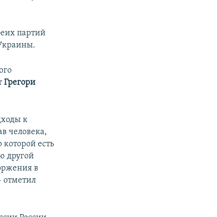
беих партий
 Украины.
ого
т
Грегори
дходы к
в человека,
 которой есть
ю другой
торжения в
– отметил