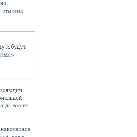
дно
– отметил
у и будут
рме» –
резолюции
риальной
огда Россия
е накопления