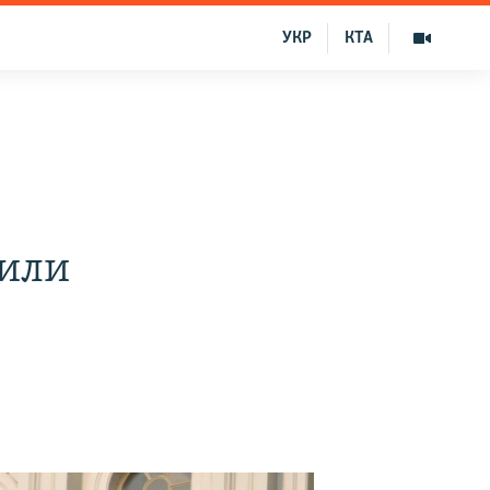
УКР
КТА
вили