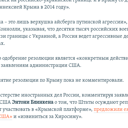
ойск на российско-украинской границе и в Крыму со д
ннексией Крыма в 2014 году».
а – это лишь верхушка айсберга путинской агрессии»,
Коннолли, указывая, что десятки тысяч российских во
зи границы с Украиной, а Россия ведет агрессивные д
ах.
то одобрение резолюции является «конкретным действ
к заявлениям администрации США.
нятие резолюции по Крыму пока не комментировали.
стерстве иностранных дел России, комментируя заявл
я США
Энтони Блинкена
о том, что Штаты осуждают реп
т участвовать в «Крымской платформе»,
предложили ем
 США»
и «извиниться за Хиросиму».