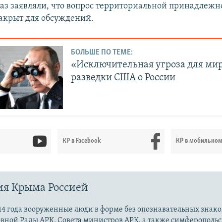
раз заявляли, что вопрос территориальной принадлежн
закрыт для обсуждений.
БОЛЬШЕ ПО ТЕМЕ:
«Исключительная угроза для мир
разведки США о России
КР в Facebook
КР в мобильно
ия Крыма Россией
14 года вооруженные люди в форме без опознавательных знако
овной Рады АРК, Совета министров АРК, а также симферополь