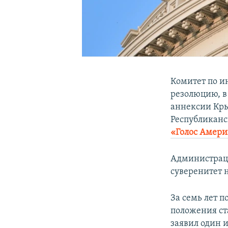
Комитет по и
резолюцию, в
аннексии Кры
Республиканс
«Голос Амер
Администраци
суверенитет 
За семь лет 
положения ст
заявил один 