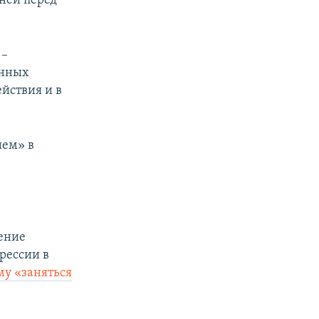
ней перед
 –
енных
ействия и в
ием» в
ение
рессии в
у «заняться