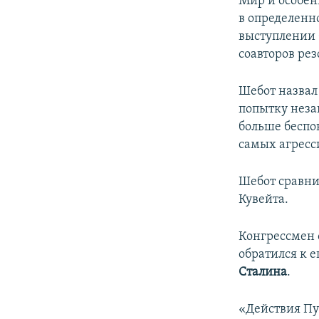
Мир и особен
в определенн
выступлении
соавторов ре
Шебот назвал
попытку неза
больше беспок
самых агресс
Шебот сравни
Кувейта.
Конгрессмен 
обратился к 
Сталина
.
«Действия Пу