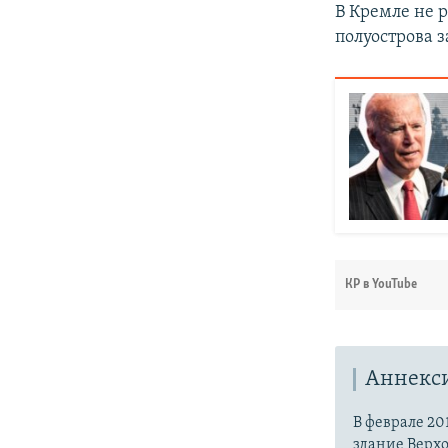
В Кремле не 
полуострова 
КР в YouTube
Аннекс
В феврале 20
здание Верх