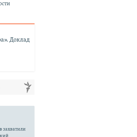
ости
а». Доклад
м
в захватили
ский