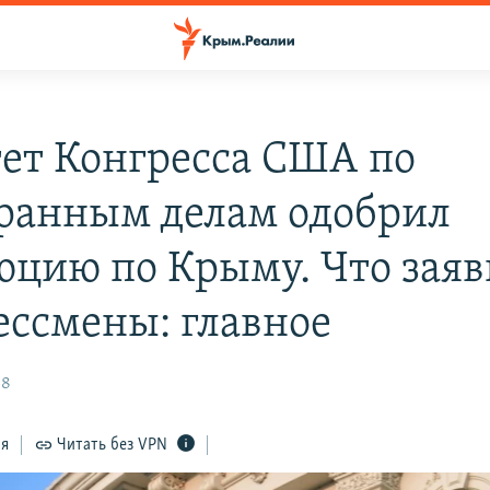
ет Конгресса США по
ранным делам одобрил
юцию по Крыму. Что зая
ессмены: главное
58
ся
Читать без VPN