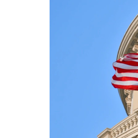
ПОБЕДИТЕЛЕЙ НЕ СУДЯТ?
КРЫМ.НЕПОКОРЕННЫЙ
ELIFBE
УКРАИНСКАЯ ПРОБЛЕМА КРЫМА