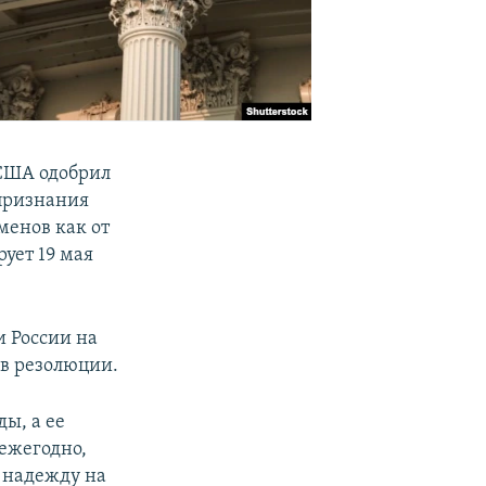
 США одобрил
признания
менов как от
ует 19 мая
 России на
 в резолюции.
ы, а ее
ежегодно,
л надежду на