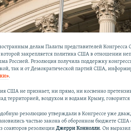
ностранным делам Палаты представителей Конгресса
 которой закрепляется политика США в отношении не
ма Россией. Резолюция получила поддержку конгресс
кой, так и от Демократической партий США, информир
ики»
.
я США не признает, ни прямо, ни косвенно претензии
над территорией, воздухом и водами Крыму, говорится
подобную резолюцию утверждали в Конгрессе уже дважд
ановились частью закона об оборонном бюджете США 
из соавторов резолюции
Джерри Коннолли
. Он вырази