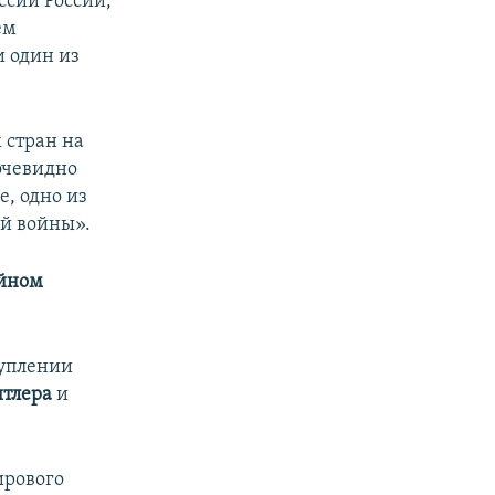
ссии России,
ем
и один из
 стран на
очевидно
е, одно из
ой войны».
йном
туплении
итлера
и
ирового