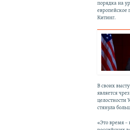
порядка на ур
европейское 
Китинг.
В своих выст
является чре
целостности У
стянула боль
«Это время –