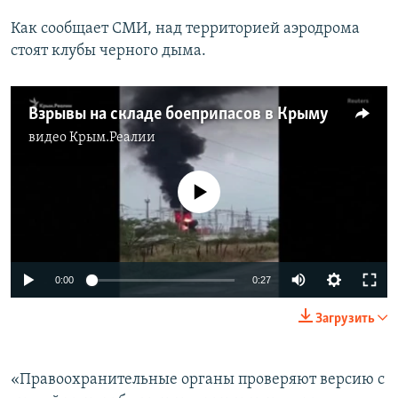
ПРИСОЕДИНЯЙТЕСЬ!
ПОБЕДИТЕЛЕЙ НЕ СУДЯТ?
Как сообщает СМИ, над территорией аэродрома
КРЫМ.НЕПОКОРЕННЫЙ
стоят клубы черного дыма.
ELIFBE
Взрывы на складе боеприпасов в Крыму
УКРАИНСКАЯ ПРОБЛЕМА КРЫМА
Все сайты RFE/RL
видео
Крым.Реалии
No media source currently available
Auto
0:00
0:27
240p
Загрузить
360p
Auto
240p
360p
480p
480p
«Правоохранительные органы проверяют версию с