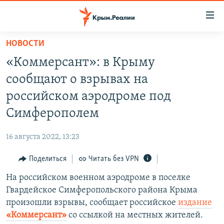
Доступность
ссылки
Вернуться
НОВОСТИ
к
НОВОСТИ
«Коммерсант»: в Крыму
основному
СПЕЦПРОЕКТЫ
содержанию
сообщают о взрывах на
ВОДА
Вернутся
ГРУЗ 200
российском аэродроме под
к
ИСТОРИЯ
КАРТА ВОЕННЫХ ОБЪЕКТОВ КРЫМА
Симферополем
главной
ЕЩЕ
11 ЛЕТ ОККУПАЦИИ КРЫМА. 11 ИСТОРИЙ СОПРОТИВЛЕНИЯ
навигации
16 августа 2022, 13:23
Вернутся
РАДІО СВОБОДА
ИНТЕРАКТИВ
к
Поделиться
Читать без VPN
КАК ОБОЙТИ БЛОКИРОВКУ
ИНФОГРАФИКА
поиску
На российском военном аэродроме в поселке
ТЕЛЕПРОЕКТ КРЫМ.РЕАЛИИ
Українською
Гвардейское Симферопольского района Крыма
СОВЕТЫ ПРАВОЗАЩИТНИКОВ
произошли взрывы, сообщает российское
издание
Qırımtatar
«Коммерсант»
со ссылкой на местных жителей.
ПРОПАВШИЕ БЕЗ ВЕСТИ