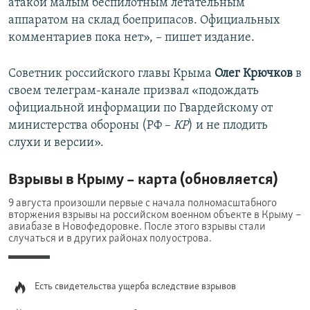
атакой малым беспилотным летательным
720p
720p
1080p
аппаратом на склад боеприпасов. Официальных
1080p
комментариев пока нет», – пишет издание.
Советник российского главы Крыма
Олег Крючков
в
своем телеграм-канале призвал «подождать
официальной информации по Гвардейскому от
министерства обороны (РФ –
КР
) и не плодить
слухи и версии».