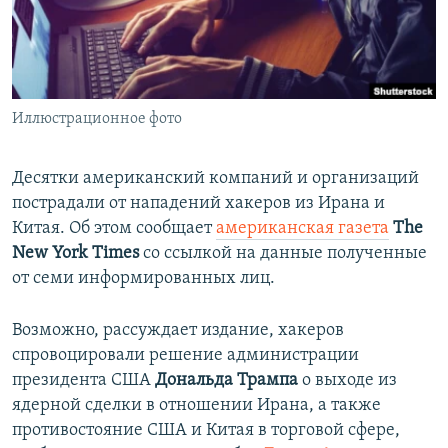
ПРИСОЕДИНЯЙТЕСЬ!
ПОБЕДИТЕЛЕЙ НЕ СУДЯТ?
КРЫМ.НЕПОКОРЕННЫЙ
ELIFBE
Иллюстрационное фото
УКРАИНСКАЯ ПРОБЛЕМА КРЫМА
Все сайты RFE/RL
Десятки американский компаний и организаций
пострадали от нападений хакеров из Ирана и
Китая. Об этом сообщает
американская газета
The
New York Times
со ссылкой на данные полученные
от семи информированных лиц.
Возможно, рассуждает издание, хакеров
спровоцировали решение администрации
президента США
Дональда Трампа
о выходе из
ядерной сделки в отношении Ирана, а также
противостояние США и Китая в торговой сфере,