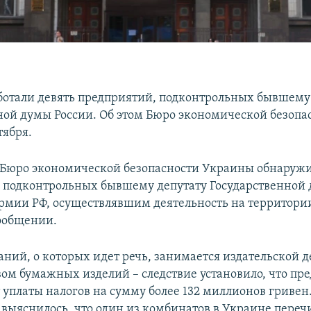
ботали девять предприятий, подконтрольных бывшему
ной думы России. Об этом Бюро экономической безопа
тября.
Бюро экономической безопасности Украины обнаружи
 подконтрольных бывшему депутату Государственной 
рмии РФ, осуществлявшим деятельность на территори
сообщении.
аний, о которых идет речь, занимается издательской 
вом бумажных изделий – следствие установило, что пр
 уплаты налогов на сумму более 132 миллионов гривен
 выяснилось, что один из комбинатов в Украине переч