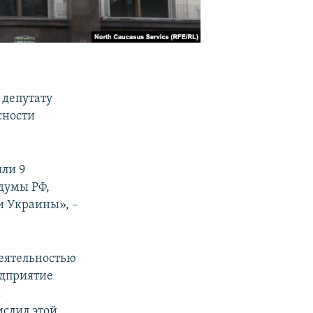
 депутату
сности
ли 9
думы РФ,
и Украины», –
деятельностью
едприятие
.
ислил этой