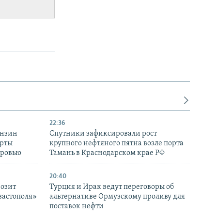
22:36
ензин
Спутники зафиксировали рост
ерты
крупного нефтяного пятна возле порта
оровью
Тамань в Краснодарском крае РФ
20:40
розит
Турция и Ирак ведут переговоры об
вастополя»
альтернативе Ормузскому проливу для
поставок нефти