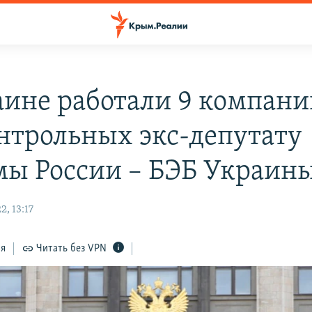
аине работали 9 компани
нтрольных экс-депутату
мы России – БЭБ Украин
, 13:17
ся
Читать без VPN