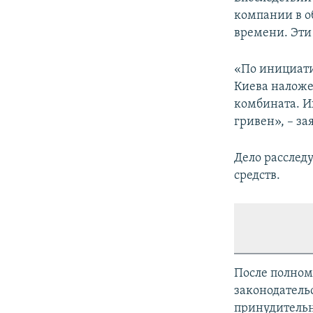
компании в о
времени. Эти
«По инициати
Киева наложе
комбината. И
гривен», – за
Дело расслед
средств.
После полном
законодатель
принудительн