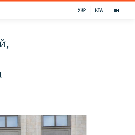
УКР
КТА
й,
ы