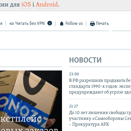
лии для
iOS
і
Android
.
ся
Читать без VPN
Follow us
Печать
НОВОСТИ
23:00
В РФ разрешили продавать б
стандарта 1990-х годов: эксп
предупреждают об угрозе зд
21:27
До 10 лет лишения свободы г
ркетплейс
участнику «Самообороны Се
– Прокуратура АРК