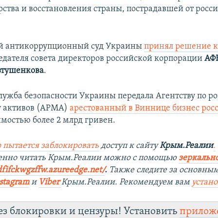
рства и восстановления страны, пострадавшей от росс
й антикоррупционный суд Украины
принял решение к
едателя совета директоров российской корпорации
АФ
втушенкова
.
Служба безопасности Украины передала Агентству по р
 активов (АРМА)
арестованный в Виннице бизнес рос
мостью более 2 млрд гривен.
 пытается заблокировать
доступ к сайту
Крым.Реалии
.
венно читать Крым.Реалии можно с помощью
зеркально
dfifckwgzffw.azureedge.net/
. ​
Также следите за основны
stagram
и
Viber
Крым.Реалии. Рекомендуем вам
устан
ез блокировки и цензуры! Установить
прилож