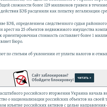
бщей сложности более 129 миллионов гривен в течени
 действия БЭБ расценили как попытку легализации сре
ве БЭБ, определением следственного судьи районного 
н арест на 25 объектов недвижимого имущества комп
х ориентировочная стоимость составляет более 1 милл
являет Бюро.
уют по статьям об уклонении от уплаты налогов и отм
Сайт заблокирован?
читать >
Обойдите блокировку!
асштабного российского вторжения Украина начала в
ство о национализации российских объектов на своей 
ом изъятие российских активов с целью направления 