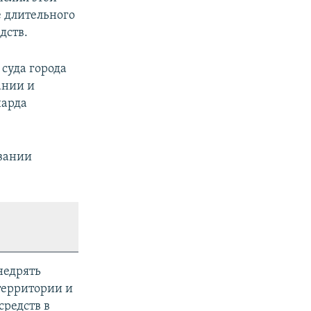
е длительного
дств.
суда города
ании и
иарда
ывании
недрять
территории и
средств в