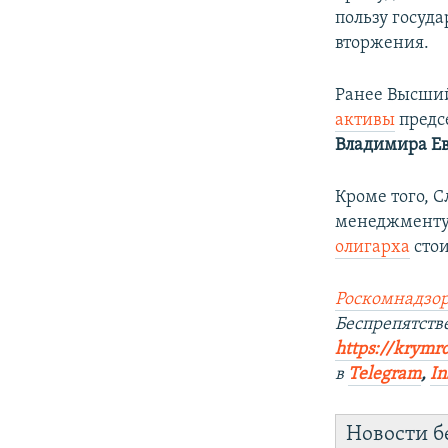
пользу госуда
вторжения.
Ранее Высши
активы
предс
Владимира Е
Кроме того, 
менеджменту
олигарха
стои
Роскомнадзор
Беспрепятст
https://krymr
в
Telegram
,
In
Новости б