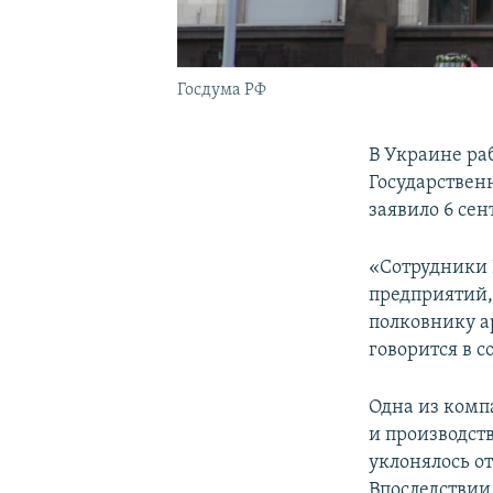
Госдума РФ
В Украине ра
Государствен
заявило 6 сен
«Сотрудники 
предприятий,
полковнику а
говорится в 
Одна из комп
и производст
уклонялось от
Впоследствии