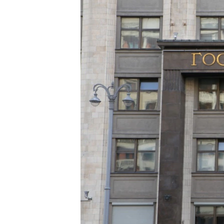
ПОБЕДИТЕЛЕЙ НЕ СУДЯТ?
КРЫМ.НЕПОКОРЕННЫЙ
ELIFBE
УКРАИНСКАЯ ПРОБЛЕМА КРЫМА