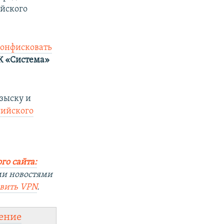
ийского
онфисковать
К «Система»
озыску и
сийского
го сайта:
ми новостями
овить
VPN
.
ение