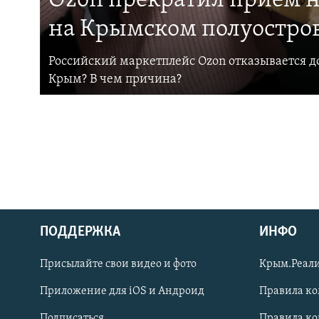
Ozon прекратил прием н
на Крымском полуостро
Российский маркетплейс Ozon отказывается до
Крым? В чем причина?
ПОДДЕРЖКА
ИНФО
Українською
Присылайте свои видео и фото
Крым.Реали
Qırımtatar
Приложение для iOS и Андроид
Правила к
Подписаться
Правила к