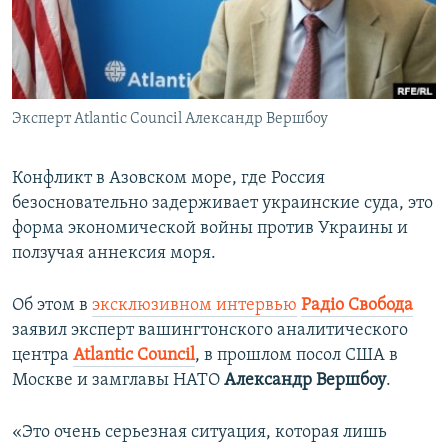
ПРИСОЕДИНЯЙТЕСЬ!
ПОБЕДИТЕЛЕЙ НЕ СУДЯТ?
КРЫМ.НЕПОКОРЕННЫЙ
ELIFBE
Эксперт Atlantic Council Александр Вершбоу
УКРАИНСКАЯ ПРОБЛЕМА КРЫМА
Все сайты RFE/RL
Конфликт в Азовском море, где Россия
безосновательно задерживает украинские суда, это
форма экономической войны против Украины и
ползучая аннексия моря.
Об этом в
эксклюзивном интервью
Радіо Свобода
заявил
эксперт вашингтонского аналитического
центра
Atlantic Council
, в прошлом посол США в
Москве и замглавы НАТО
Александр Вершбоу
.
«Это очень серьезная ситуация, которая лишь