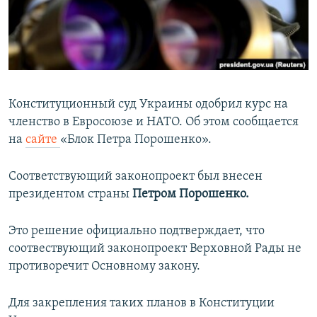
ПРИСОЕДИНЯЙТЕСЬ!
ПОБЕДИТЕЛЕЙ НЕ СУДЯТ?
КРЫМ.НЕПОКОРЕННЫЙ
ELIFBE
УКРАИНСКАЯ ПРОБЛЕМА КРЫМА
Конституционный суд Украины одобрил курс на
Все сайты RFE/RL
членство в Евросоюзе и НАТО. Об этом сообщается
на
сайте
«Блок Петра Порошенко».
Соответствующий законопроект был внесен
президентом страны
Петром Порошенко.
Это решение официально подтверждает, что
соотвествующий законопроект Верховной Рады не
противоречит Основному закону.
Для закрепления таких планов в Конституции