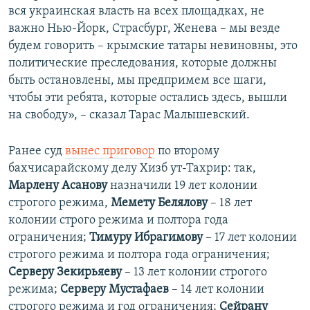
вся украинская власть на всех площадках, не
важно Нью-Йорк, Страсбург, Женева – мы везде
будем говорить – крымские татары невиновны, это
политические преследования, которые должны
быть остановлены, мы предпримем все шаги,
чтобы эти ребята, которые остались здесь, вышли
на свободу», – сказал Тарас Малышевский.
Ранее суд
вынес приговор
по второму
бахчисарайскому делу Хизб ут-Тахрир: так,
Марлену Асанову
назначили 19 лет колонии
строгого режима,
Мемету Белялову
– 18 лет
колонии строго режима и полтора года
ограничения;
Тимуру Ибрагимову
– 17 лет колонии
строгого режима и полтора года ограничения;
Серверу Зекирьяеву
– 13 лет колонии строгого
режима;
Серверу Мустафаев
– 14 лет колонии
строгого режима и год ограничения;
Сейрану