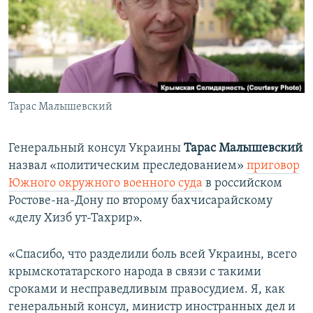
ПРИСОЕДИНЯЙТЕСЬ!
ПОБЕДИТЕЛЕЙ НЕ СУДЯТ?
КРЫМ.НЕПОКОРЕННЫЙ
ELIFBE
УКРАИНСКАЯ ПРОБЛЕМА КРЫМА
Все сайты RFE/RL
Тарас Малышевский
Генеральный консул Украины
Тарас Малышевский
назвал «политическим преследованием»
приговор
Южного окружного военного суда
в российском
Ростове-на-Дону по второму бахчисарайскому
«делу Хизб ут-Тахрир».
«Спасибо, что разделили боль всей Украины, всего
крымскотатарского народа в связи с такими
сроками и несправедливым правосудием. Я, как
генеральный консул, министр иностранных дел и