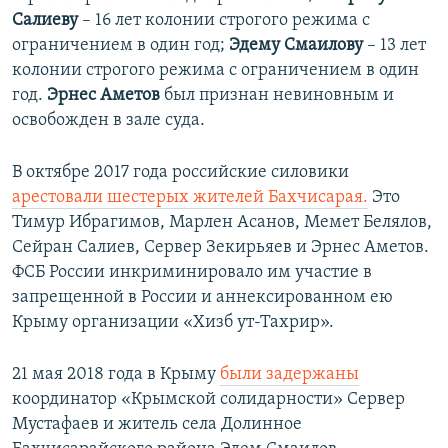
Салиеву
– 16 лет колонии строгого режима с
ограничением в один год;
Эдему Смаилову
– 13 лет
колонии строгого режима с ограничением в один
год.
Эрнес Аметов
был признан невиновным и
освобожден в зале суда.
В октябре 2017 года российские силовики
арестовали шестерых жителей Бахчисарая.
Это
Тимур Ибрагимов, Марлен Асанов, Мемет Белялов,
Сейран Салиев, Сервер Зекирьяев и Эрнес Аметов.
ФСБ России инкриминировало им участие в
запрещенной в России и аннексированном ею
Крыму организации «Хизб ут-Тахрир».
​21 мая 2018 года в Крыму
были задержаны
координатор «Крымской солидарности» Сервер
Мустафаев и житель села Долинное