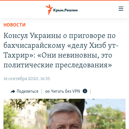
Доступность
ссылки
Вернуться
НОВОСТИ
к
НОВОСТИ
Консул Украины о приговоре по
основному
СПЕЦПРОЕКТЫ
содержанию
бахчисарайскому «делу Хизб ут-
ВОДА
Вернутся
ГРУЗ 200
Тахрир»: «Они невиновны, это
к
ИСТОРИЯ
КАРТА ВОЕННЫХ ОБЪЕКТОВ КРЫМА
политические преследования»
главной
ЕЩЕ
11 ЛЕТ ОККУПАЦИИ КРЫМА. 11 ИСТОРИЙ СОПРОТИВЛЕНИЯ
навигации
16 сентября 2020, 16:35
Вернутся
РАДІО СВОБОДА
ИНТЕРАКТИВ
к
Поделиться
Читать без VPN
КАК ОБОЙТИ БЛОКИРОВКУ
ИНФОГРАФИКА
поиску
ТЕЛЕПРОЕКТ КРЫМ.РЕАЛИИ
Українською
СОВЕТЫ ПРАВОЗАЩИТНИКОВ
Qırımtatar
ПРОПАВШИЕ БЕЗ ВЕСТИ