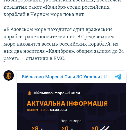
По информации украинских военных, носителей
ПРИСОЕДИНЯЙТЕСЬ!
ПОБЕДИТЕЛЕЙ НЕ СУДЯТ?
крылатых ракет «Калибр» среди российских
кораблей в Черном море пока нет.
КРЫМ.НЕПОКОРЕННЫЙ
ELIFBE
«В Азовском море находится один вражеский
корабль, ракетоносителей нет. В Средиземном
УКРАИНСКАЯ ПРОБЛЕМА КРЫМА
море находятся восемь российских кораблей, из
Все сайты RFE/RL
них два носителя «Калибров», общим залпом до 24
ракет», – отметили в ВМС.