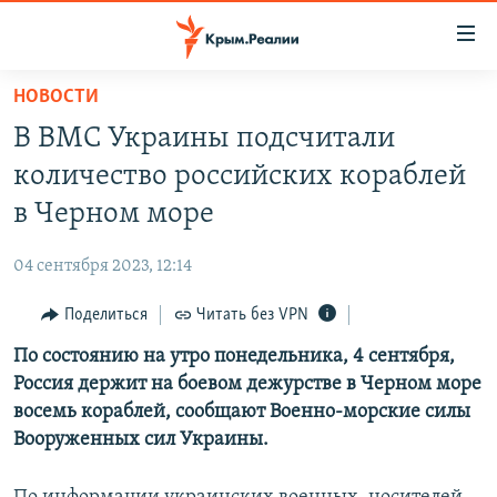
Доступность
ссылки
Вернуться
НОВОСТИ
к
НОВОСТИ
В ВМС Украины подсчитали
основному
СПЕЦПРОЕКТЫ
содержанию
количество российских кораблей
ВОДА
Вернутся
ГРУЗ 200
в Черном море
к
ИСТОРИЯ
КАРТА ВОЕННЫХ ОБЪЕКТОВ КРЫМА
главной
04 сентября 2023, 12:14
ЕЩЕ
11 ЛЕТ ОККУПАЦИИ КРЫМА. 11 ИСТОРИЙ СОПРОТИВЛЕНИЯ
навигации
Вернутся
Поделиться
Читать без VPN
РАДІО СВОБОДА
ИНТЕРАКТИВ
к
По состоянию на утро понедельника, 4 сентября,
КАК ОБОЙТИ БЛОКИРОВКУ
ИНФОГРАФИКА
поиску
Россия держит на боевом дежурстве в Черном море
ТЕЛЕПРОЕКТ КРЫМ.РЕАЛИИ
восемь кораблей, сообщают Военно-морские силы
Українською
Вооруженных сил Украины.
СОВЕТЫ ПРАВОЗАЩИТНИКОВ
Qırımtatar
ПРОПАВШИЕ БЕЗ ВЕСТИ