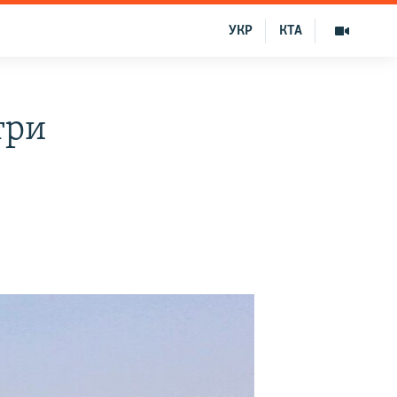
УКР
КТА
три