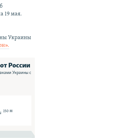
б
а 19 мая.
роны Украины
он».