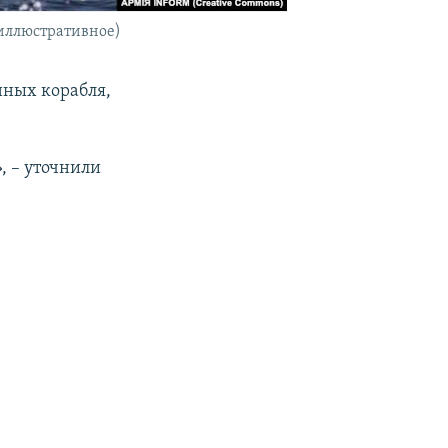
 иллюстративное)
нных корабля,
, – уточнили