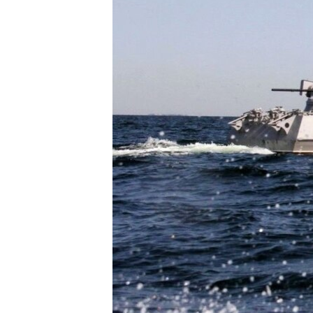
ПОБЕДИТЕЛЕЙ НЕ СУДЯТ?
КРЫМ.НЕПОКОРЕННЫЙ
ELIFBE
УКРАИНСКАЯ ПРОБЛЕМА КРЫМА