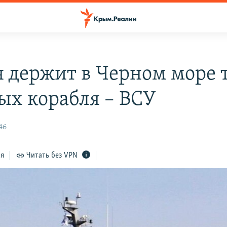
я держит в Черном море 
ых корабля – ВСУ
46
ся
Читать без VPN