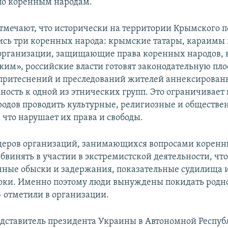
по коренным народам.
тмечают, что исторически на территории Крымского п
сь три коренных народа: крымские татары, караимы
организации, защищающие права коренных народов, 
ким», российские власти готовят законодательную пло
притеснений и преследований жителей аннексирован
ность к одной из этнических групп. Это ограничивает
одов проводить культурные, религиозные и обществе
 что нарушает их права и свободы.
деров организаций, занимающихся вопросами коренн
бвинять в участии в экстремистской деятельности, что
нные обыски и задержания, показательные судилища 
оки. Именно поэтому люди вынуждены покидать родн
– отметили в организации.
дставитель президента Украины в Автономной Респу