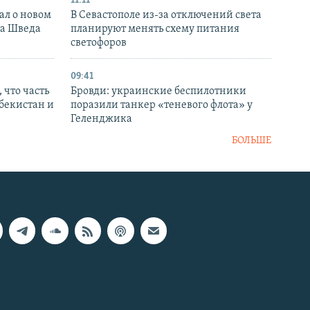
11:11
ал о новом
В Севастополе из-за отключений света
ка Шведа
планируют менять схему питания
светофоров
09:41
 что часть
Бровди: украинские беспилотники
збекистан и
поразили танкер «теневого флота» у
Геленджика
БОЛЬШЕ