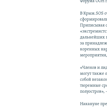
Форума ООН 
В Крым.SOS о
сформировали
Приписывая 
«экстремистс
дальнейших 
за принадлеж
коренных нар
мероприятия,
«Членов и ли
могут также о
собой незако
тюремные ср
полуостров», 
Накануне пре