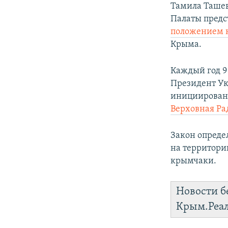
Тамила Ташев
Палаты предс
положением 
Крыма.
Каждый год 9
Президент У
инициированн
Верховная Ра
Закон опреде
на территори
крымчаки.
Новости б
Крым.Реа