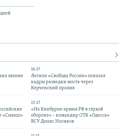
ацией
16:27
чил звание
Легион «Свобода России» показал
кадры разведки моста через
Керченский пролив
13:27
оссийские
«На Кинбурне армия РФ в глухой
ке «Сиваш»
обороне» – командир ОТК «Одесса»
ВСУ Денис Носиков