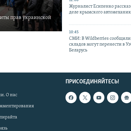
12:08
Журналист Есипенко рассказ
деле крымского автомехани
щиты прав украинской
10:45
СМИ: В Wildberries сообщили,
складов могут перенести в У
Беларусь
ПРИСОЕДИНЯЙТЕСЬ!
и. О нас
омментирования
опирайта
вязь