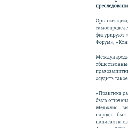
ПОБЕДИТЕЛЕЙ НЕ СУДЯТ?
преследовани
КРЫМ.НЕПОКОРЕННЫЙ
Организации,
ELIFBE
самоопределе
УКРАИНСКАЯ ПРОБЛЕМА КРЫМА
фигурируют 
Форум», «Конг
Международн
общественные
правозащитны
осудить тако
«Практика ра
была отточен
Меджлис – в
народа – был
написал на с