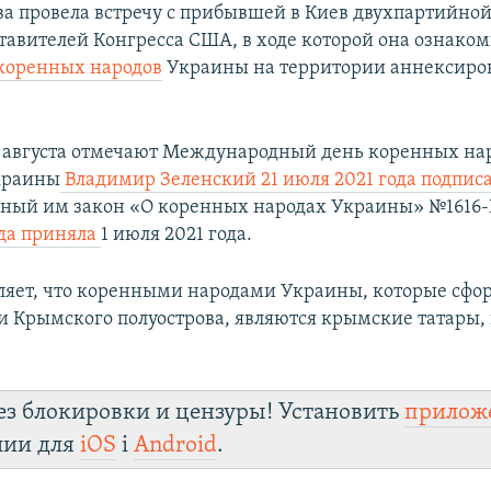
а провела встречу с прибывшей в Киев двухпартийно
тавителей Конгресса США, в ходе которой она ознаком
коренных народов
Украины на территории аннексиро
 августа отмечают Международный день коренных на
краины
Владимир Зеленский 21 июля 2021 года подпис
ый им закон «О коренных народах Украины» №1616-
да приняла
1 июля 2021 года.
ляет, что коренными народами Украины, которые сфо
и Крымского полуострова, являются крымские татары,
ез блокировки и цензуры! Установить
прилож
лии для
iOS
і
Android
.