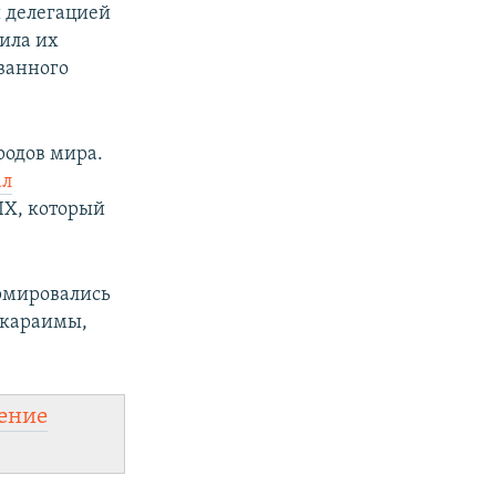
й делегацией
ила их
ванного
родов мира.
ал
IX, который
рмировались
 караимы,
ение