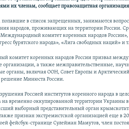
ями их членам, сообщает правозащитная организаци
 попавшие в список запрещенных, занимаются вопро
ния народов, проживающих на территории России. Ср
«Международный комитет коренных народов России»,
ресс бурятского народа», «Лига свободных наций» и т.
ый комитет коренных народов России призвал между
 организации, а также межправительственные, науч
е органы, включая ООН, Совет Европы и Арктический 
е решение Минюста России.
зрушения Россией институтов коренного народа в цело
а на временно оккупированной территории Украины в
ысший выборный представительный орган крымскотат
 также признан экстремистской организацией еще в 201
воей фейсбук-странице Сулейман Мамутов, член посто