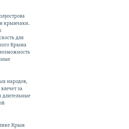
олуострова
 и крымчаки.
к
скость для
ного Крыма
 возможность
нные
ых народов,
 влечет за
и длительные
ой
блике Крым