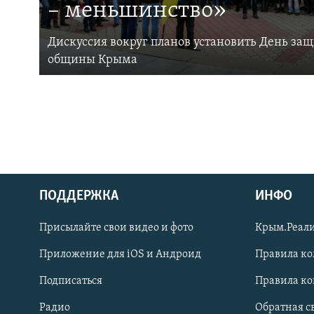
– меньшинство»
Дискуссия вокруг планов установить День за
общины Крыма
ПОДДЕРЖКА
ИНФО
Українською
Присылайте свои видео и фото
Крым.Реали
Qırımtatar
Приложение для iOS и Андроид
Правила к
Подписаться
Правила к
ПРИСОЕДИНЯЙТЕСЬ!
Радио
Обратная с