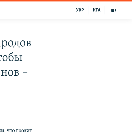
УКР
КТА
ародов
тобы
нов –
и, что грозит