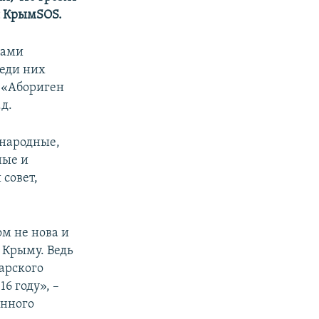
я КрымSOS.
сами
еди них
 «Абориген
д.
народные,
ные и
совет,
м не нова и
 Крыму. Ведь
арского
6 году», –
янного