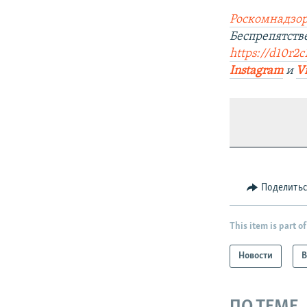
Роскомнадзор
Беспрепятств
https://d10r2c
Instagram
и
V
Поделить
This item is part of
Новости
В