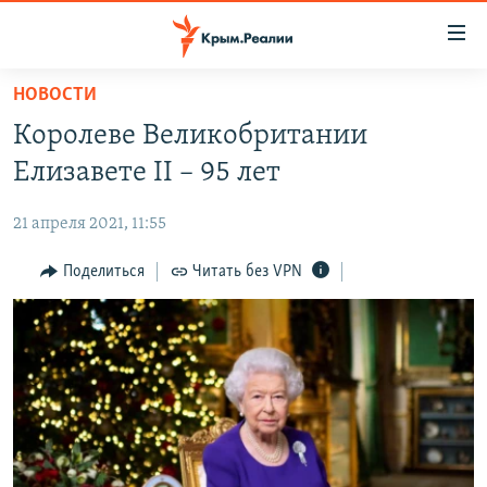
Доступность
ссылки
Вернуться
НОВОСТИ
к
НОВОСТИ
Королеве Великобритании
основному
СПЕЦПРОЕКТЫ
содержанию
Елизавете II – 95 лет
ВОДА
Вернутся
ГРУЗ 200
к
21 апреля 2021, 11:55
ИСТОРИЯ
КАРТА ВОЕННЫХ ОБЪЕКТОВ КРЫМА
главной
ЕЩЕ
Поделиться
Читать без VPN
11 ЛЕТ ОККУПАЦИИ КРЫМА. 11 ИСТОРИЙ СОПРОТИВЛЕНИЯ
навигации
Вернутся
РАДІО СВОБОДА
ИНТЕРАКТИВ
к
КАК ОБОЙТИ БЛОКИРОВКУ
ИНФОГРАФИКА
поиску
ТЕЛЕПРОЕКТ КРЫМ.РЕАЛИИ
Українською
СОВЕТЫ ПРАВОЗАЩИТНИКОВ
Qırımtatar
ПРОПАВШИЕ БЕЗ ВЕСТИ