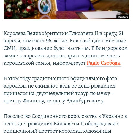
ПРИСОЕДИНЯЙТЕСЬ!
ПОБЕДИТЕЛЕЙ НЕ СУДЯТ?
КРЫМ.НЕПОКОРЕННЫЙ
ELIFBE
Королева Великобритании Елизавета II в среду, 21
УКРАИНСКАЯ ПРОБЛЕМА КРЫМА
апреля, отмечает 95-летие. Как сообщают местные
Все сайты RFE/RL
СМИ, празднование будет частным. В Виндзорском
замке к королеве должна присоединиться часть
королевской семьи, информирует
Радіо Свобода.
В этом году традиционного официального фото
королевы не ожидают, ведь ее день рождения
пришелся на двухнедельный траур по мужу –
принцу Филиппу, герцогу Эдинбургскому.
Посольство Соединенного королевства в Украине в
честь дня рождения Елизаветы II обнародовало
официальный портрет королевы художницы