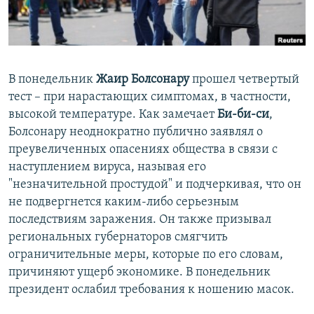
ПРИСОЕДИНЯЙТЕСЬ!
ПОБЕДИТЕЛЕЙ НЕ СУДЯТ?
КРЫМ.НЕПОКОРЕННЫЙ
ELIFBE
В понедельник
Жаир Болсонару
прошел четвертый
УКРАИНСКАЯ ПРОБЛЕМА КРЫМА
тест – при нарастающих симптомах, в частности,
Все сайты RFE/RL
высокой температуре. Как замечает
Би-би-си
,
Болсонару неоднократно публично заявлял о
преувеличенных опасениях общества в связи с
наступлением вируса, называя его
"незначительной простудой" и подчеркивая, что он
не подвергнется каким-либо серьезным
последствиям заражения. Он также призывал
региональных губернаторов смягчить
ограничительные меры, которые по его словам,
причиняют ущерб экономике. В понедельник
президент ослабил требования к ношению масок.