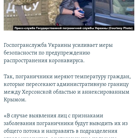
ПРИСОЕДИНЯЙТЕСЬ!
ПОБЕДИТЕЛЕЙ НЕ СУДЯТ?
КРЫМ.НЕПОКОРЕННЫЙ
ELIFBE
УКРАИНСКАЯ ПРОБЛЕМА КРЫМА
Госпогранслужба Украины усиливает меры
Все сайты RFE/RL
безопасности по предупреждению
распространения коронавируса.
Так, пограничники меряют температуру граждан,
которые пересекают административную границу
между Херсонской областью и аннексированным
Крымом.
«В случае выявления лиц с признаками
заболевания пограничники будут выводить их из
общего потока и направлять в подразделения