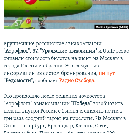
ПРИСОЕДИНЯЙТЕСЬ!
ПОБЕДИТЕЛЕЙ НЕ СУДЯТ?
КРЫМ.НЕПОКОРЕННЫЙ
ELIFBE
УКРАИНСКАЯ ПРОБЛЕМА КРЫМА
Крупнейшие российские авиакомпании –
Все сайты RFE/RL
"
Аэрофлот", S7, "Уральские авиалинии" и Utair
резко
снизили стоимость билетов на июнь из Москвы в
города России и обратно. Это следует из
информации из систем бронирования,
пишут
"Ведомости",
сообщает
Радио Свобода.
Это произошло после решения лоукостера
"Аэрофлота" авиакомпании
"Победа"
возобновить
полеты внутри России с 1 июня и снизить почти в
три раза средний тариф на перелеты. Из Москвы в
Санкт-Петербург, Краснодар, Казань, Сочи,