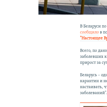
В Беларуси по
сообщило
в п
"Настоящее В
Всего, по дан
заболевших к
прирост за су
Беларусь – од
карантин и н
настаивать, 
заболеваний"