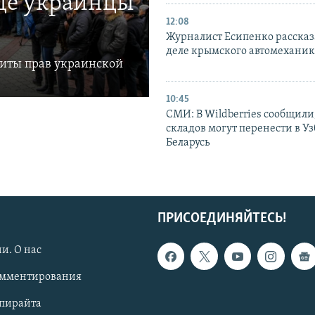
где украинцы
12:08
Журналист Есипенко рассказ
деле крымского автомехани
щиты прав украинской
10:45
СМИ: В Wildberries сообщили,
складов могут перенести в У
Беларусь
ПРИСОЕДИНЯЙТЕСЬ!
и. О нас
омментирования
опирайта