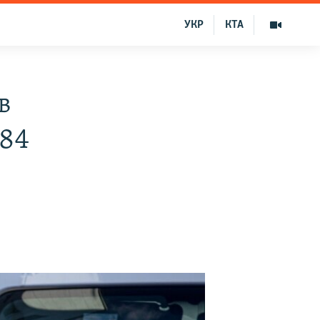
УКР
КТА
в
784