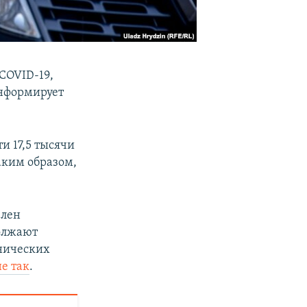
 COVID-19,
информирует
и 17,5 тысячи
аким образом,
влен
должают
онических
не так
.