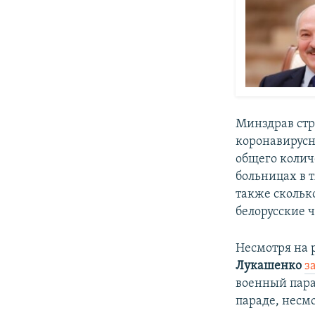
Минздрав стр
коронавирусн
общего количе
больницах в 
также скольк
белорусские 
Несмотря на 
Лукашенко
з
военный парад
параде, несм