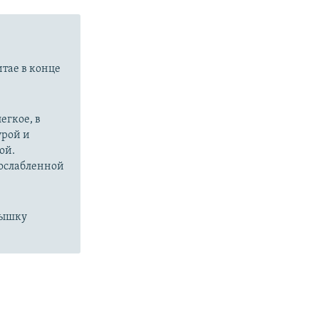
итае в конце
егкое, в
урой и
ой.
 ослабленной
пышку