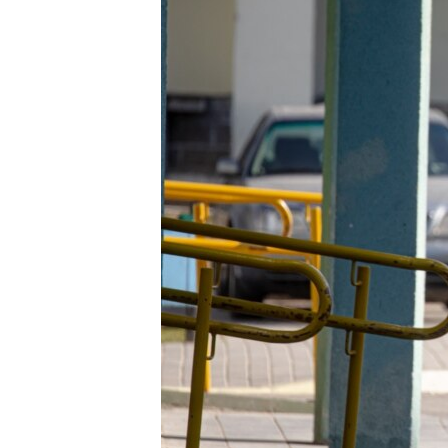
ПОБЕДИТЕЛЕЙ НЕ СУДЯТ?
КРЫМ.НЕПОКОРЕННЫЙ
ELIFBE
УКРАИНСКАЯ ПРОБЛЕМА КРЫМА