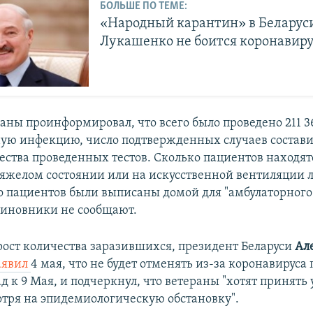
БОЛЬШЕ ПО ТЕМЕ:
«Народный карантин» в Беларус
Лукашенко не боится коронавиру
аны проинформировал, что всего было проведено 211 36
ую инфекцию, число подтвержденных случаев составил
ства проведенных тестов. С​колько пациентов находят
тяжелом состоянии или на искусственной вентиляции л
о пациентов были выписаны домой для "амбулаторного
чиновники не сообщают.
рост количества заразившихся, президент Беларуси
Ал
аявил
4 мая, что не будет отменять из-за коронавирус
 к 9 Мая, и подчеркнул, что ветераны "хотят принять 
отря на эпидемиологическую обстановку".