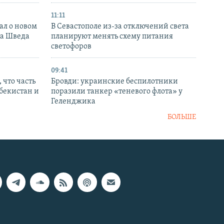
11:11
ал о новом
В Севастополе из-за отключений света
ка Шведа
планируют менять схему питания
светофоров
09:41
 что часть
Бровди: украинские беспилотники
збекистан и
поразили танкер «теневого флота» у
Геленджика
БОЛЬШЕ