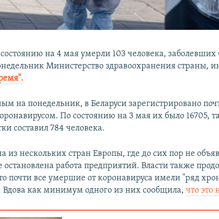
 состоянию на 4 мая умерли 103 человека, заболевших
онедельник Министерство здравоохранения страны, 
ремя".
ным на понедельник, в Беларуси зарегистрировано почт
оронавирусом. По состоянию на 3 мая их было 16705, т
тки составил 784 человека.
на из нескольких стран Европы, где до сих пор не объя
е остановлена работа предприятий. Власти также про
что почти все умершие от коронавируса имели "ряд хр
. Вдова как минимум одного из них сообщила,
что это 