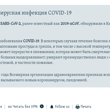
ирусная инфекция COVID-19
с
SARS-CoV-2
, ранее известный как
2019-nCoV
, обнаружили в К
 заболевания
COVID-19
. В некоторых случаях течение болезни л
имптомами простуды и гриппа, в том числе с высокой температ
может перерасти в пневмонию, которая может быть смертельн
 больных выздоравливает; умирают преимущественно люди с
стемой, в частности пожилые.
20 года Всемирная организация здравоохранения признала вс
, вызываемого новым коронавирусом, пандемией.
ся
Читать без VPN
Follow us
Печать