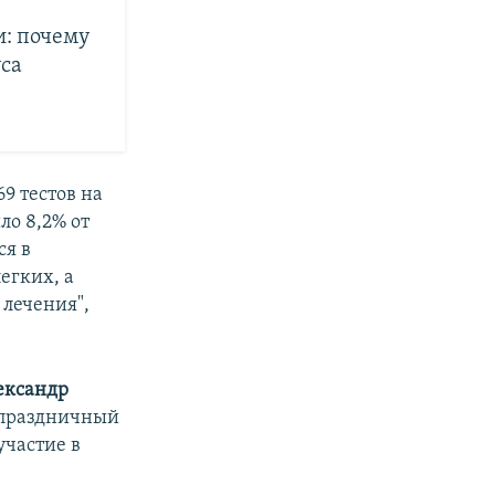
и: почему
са
9 тестов на
о 8,2% от
ся в
егких, а
 лечения",
ександр
а праздничный
участие в