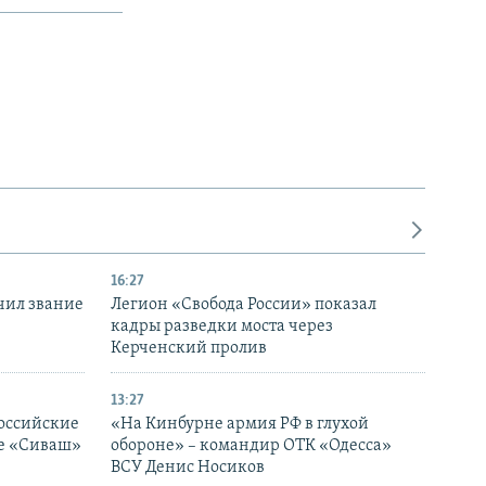
16:27
чил звание
Легион «Свобода России» показал
кадры разведки моста через
Керченский пролив
13:27
оссийские
«На Кинбурне армия РФ в глухой
ке «Сиваш»
обороне» – командир ОТК «Одесса»
ВСУ Денис Носиков