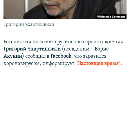
ПРИСОЕДИНЯЙТЕСЬ!
ПОБЕДИТЕЛЕЙ НЕ СУДЯТ?
КРЫМ.НЕПОКОРЕННЫЙ
Григорий Чхартишвили
ELIFBE
УКРАИНСКАЯ ПРОБЛЕМА КРЫМА
Российский писатель грузинского происхождения
Все сайты RFE/RL
Григорий Чхартишвили
(псевдоним –
Борис
Акунин)
сообщил в
Facebook
, что заразился
коронавирусом, информирует
"Настоящее время".