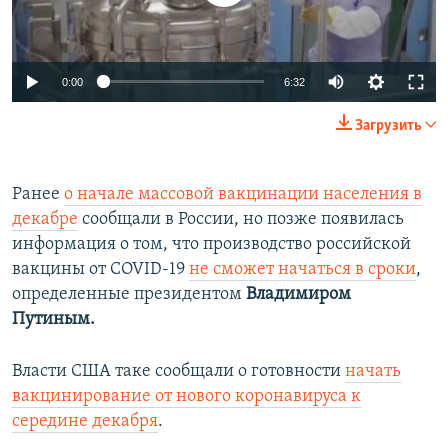
Auto
0:00
6:32
240p
Загрузить
360p
Auto
240p
360p
480p
480p
Ранее
о начале массовой вакцинации населения в
декабре
сообщали в России, но позже появилась
720p
720p
1080p
информация о том, что производство российской
1080p
вакцины от COVID-19
не сможет начаться в сроки
,
определенные президентом
Владимиром
Путиным.
Власти США таке сообщали о готовности
начать
вакцинирование от нового коронавируса к
середине декабря
.