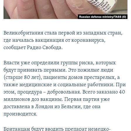
ПРИСОЕДИНЯЙТЕСЬ!
ПОБЕДИТЕЛЕЙ НЕ СУДЯТ?
КРЫМ.НЕПОКОРЕННЫЙ
ELIFBE
Великобритания стала первой из западных стран,
УКРАИНСКАЯ ПРОБЛЕМА КРЫМА
где началась вакцинация от коронавируса,
Все сайты RFE/RL
сообщает Радио Свобода.
Власти уже определили группы риска, которых
будут прививать первыми. Это пожилые люди
(старше 80 лет), пациенты домов престарелых, а
также медицинские и социальные работники. При
этом, процедура – добровольная. Всего заказано 40
миллионов доз вакцины. Первая партия уже
доставлена в Лондон из Бельгии, где она
производится.
Британцам будут вводить препарат немецко-