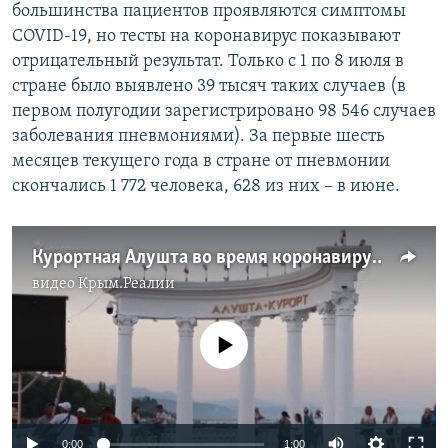
большинства пациентов проявляются симптомы
COVID-19, но тесты на коронавирус показывают
отрицательный результат. Только с 1 по 8 июля в
стране было выявлено 39 тысяч таких случаев (в
первом полугодии зарегистрировано 98 546 случаев
заболевания пневмониями). За первые шесть
месяцев текущего года в стране от пневмонии
скончались 1 772 человека, 628 из них – в июне.
Курортная Алушта во время коронавируса: многолюдная набережная, аттракционы и караоке (видео)
видео
Крым.Реалии
No media source currently available
Auto
0:00
1:00