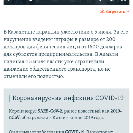
240p
Загрузить
360p
Auto
240p
360p
480p
480p
В Казахстане карантин ужесточили с 5 июля. За его
нарушение введены штрафы в размере от 200
720p
720p
1080p
долларов для физических лиц и от 1500 долларов
1080p
для субъектов предпринимательства. В Алматы
начиная с 5 июля власти уже ограничили
движение общественного транспорта, но не
отменяли его полностью.
Коронавирусная инфекция COVID-19
Коронавирус
SARS-CoV-2
, ранее известный как
2019-
nCoV
, обнаружили в Китае в конце 2019 года.
Он вызывает заболевания
COVID-19
. В некоторых