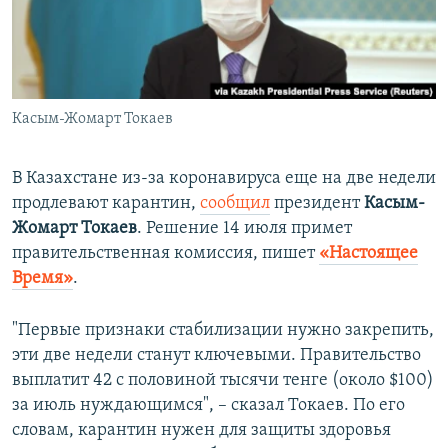
ПРИСОЕДИНЯЙТЕСЬ!
ПОБЕДИТЕЛЕЙ НЕ СУДЯТ?
КРЫМ.НЕПОКОРЕННЫЙ
ELIFBE
Касым-Жомарт Токаев
УКРАИНСКАЯ ПРОБЛЕМА КРЫМА
Все сайты RFE/RL
В Казахстане из-за коронавируса еще на две недели
продлевают карантин,
сообщил
президент
Касым-
Жомарт Токаев
. Решение 14 июля примет
правительственная комиссия, пишет
«Настоящее
Время»
.
"Первые признаки стабилизации нужно закрепить,
эти две недели станут ключевыми. Правительство
выплатит 42 с половиной тысячи тенге (около $100)
за июль нуждающимся", – сказал Токаев. По его
словам, карантин нужен для защиты здоровья