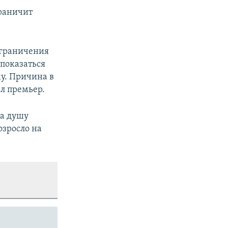
граничит
ограничения
 показаться
му. Причина в
л премьер.
на душу
озросло на