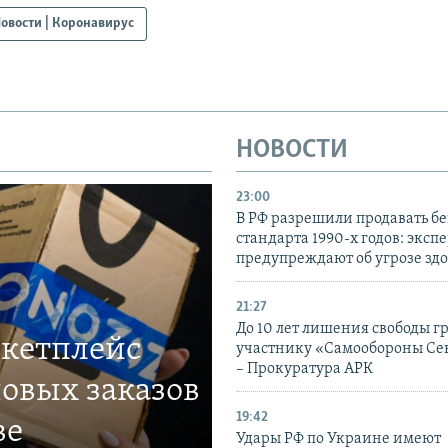
овости | Коронавирус
НОВОСТИ
23:00
В РФ разрешили продавать б
стандарта 1990-х годов: эксп
предупреждают об угрозе зд
21:27
До 10 лет лишения свободы г
ркетплейс
участнику «Самообороны Се
– Прокуратура АРК
овых заказов
19:42
ве
Удары РФ по Украине имеют