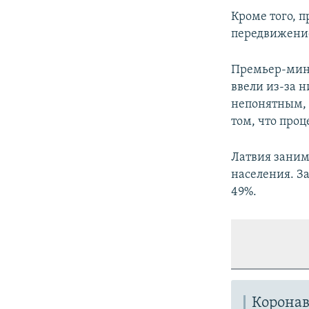
Кроме того, п
передвижение
Премьер-мин
ввели из-за 
непонятным, п
том, что про
Латвия заним
населения. З
49%.
Коронав