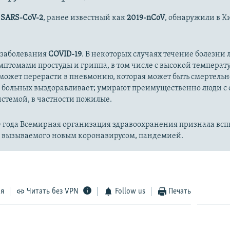
с
SARS-CoV-2
, ранее известный как
2019-nCoV
, обнаружили в К
 заболевания
COVID-19
. В некоторых случаях течение болезни л
имптомами простуды и гриппа, в том числе с высокой температ
может перерасти в пневмонию, которая может быть смертельн
 больных выздоравливает; умирают преимущественно люди с
стемой, в частности пожилые.
20 года Всемирная организация здравоохранения признала вс
, вызываемого новым коронавирусом, пандемией.
ся
Читать без VPN
Follow us
Печать