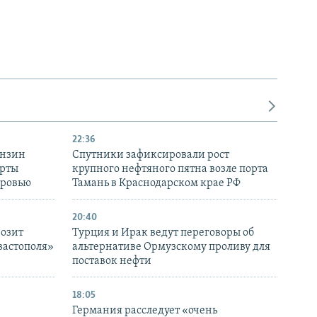
22:36
ензин
Спутники зафиксировали рост
ерты
крупного нефтяного пятна возле порта
оровью
Тамань в Краснодарском крае РФ
20:40
розит
Турция и Ирак ведут переговоры об
вастополя»
альтернативе Ормузскому проливу для
поставок нефти
18:05
Германия расследует «очень