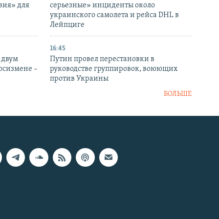
вия» для
серьезные» инциденты около
украинского самолета и рейса DHL в
Лейпциге
16:45
 двум
Путин провел перестановки в
госизмене –
руководстве группировок, воюющих
против Украины
БОЛЬШЕ