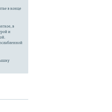
итае в конце
егкое, в
урой и
ой.
 ослабленной
пышку