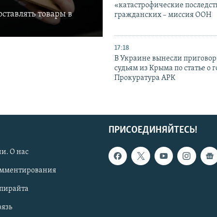
«катастрофические последст
ставлять товары в
гражданских – миссия ООН
17:18
В Украине вынесли приговор
судьям из Крыма по статье о 
Прокуратура АРК
ПРИСОЕДИНЯЙТЕСЬ!
и. О нас
омментирования
опирайта
вязь