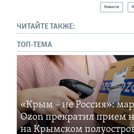
Новости
Н
ЧИТАЙТЕ ТАКЖЕ:
ТОП-ТЕМА
«Крым – не Россия»: ма
Ozon прекратил прием н
на Крымском полуостро