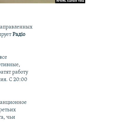
 направленных
ирует
Радiо
 все
ртивные,
атят работу
ия. С 20:00
танционное
третьих
а, чьи