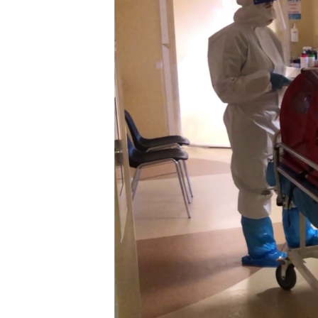
ПОБЕДИТЕЛЕЙ НЕ СУДЯТ?
КРЫМ.НЕПОКОРЕННЫЙ
ELIFBE
УКРАИНСКАЯ ПРОБЛЕМА КРЫМА