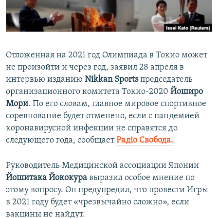
ПРИСОЕДИНЯЙТЕСЬ!
ПОБЕДИТЕЛЕЙ НЕ СУДЯТ?
КРЫМ.НЕПОКОРЕННЫЙ
ELIFBE
Отложенная на 2021 год Олимпиада в Токио может
УКРАИНСКАЯ ПРОБЛЕМА КРЫМА
не произойти и через год, заявил 28 апреля в
Все сайты RFE/RL
интервью изданию
Nikkan Sports
председатель
организационного комитета Токио-2020
Йоширо
Мори
. По его словам, главное мировое спортивное
соревнование будет отменено, если с пандемией
коронавирусной инфекции не справятся до
следующего года, сообщает
Радіо Свобода.
Руководитель Медицинской ассоциации Японии
Йошитака Йококура
выразил особое мнение по
этому вопросу. Он предупредил, что провести Игры
в 2021 году будет «чрезвычайно сложно», если
вакцины не найдут.