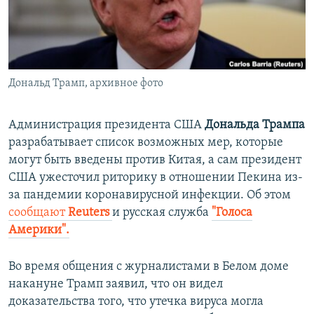
ПРИСОЕДИНЯЙТЕСЬ!
ПОБЕДИТЕЛЕЙ НЕ СУДЯТ?
КРЫМ.НЕПОКОРЕННЫЙ
ELIFBE
Дональд Трамп, архивное фото
УКРАИНСКАЯ ПРОБЛЕМА КРЫМА
Все сайты RFE/RL
Администрация президента США
Дональда Трампа
разрабатывает список возможных мер, которые
могут быть введены против Китая, а сам президент
США ужесточил риторику в отношении Пекина из-
за пандемии коронавирусной инфекции. Об этом
сообщают
Reuters
и русская служба
"Голоса
Америки".
Во время общения с журналистами в Белом доме
накануне Трамп заявил, что он видел
доказательства того, что утечка вируса могла