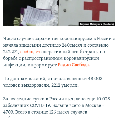
ПРИСОЕДИНЯЙТЕСЬ!
ПОБЕДИТЕЛЕЙ НЕ СУДЯТ?
КРЫМ.НЕПОКОРЕННЫЙ
ELIFBE
УКРАИНСКАЯ ПРОБЛЕМА КРЫМА
Число случаев заражения коронавирусом в России с
Все сайты RFE/RL
начала эпидемии достигло 240тысяч и составило
242 271,
сообщает
оперативный штаб страны по
борьбе с распространением коронавирусной
инфекции, информирует
Радио Свобода.
По данным властей, с начала вспышки 48 003
человек выздоровели, 2212 умерли.
За последние сутки в России выявлено еще
10 028
заболевших COVID-19. Больше всего в Москве –
4703. Всего в столице 126 тысяч случаев