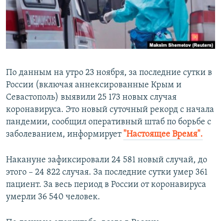
ПРИСОЕДИНЯЙТЕСЬ!
ПОБЕДИТЕЛЕЙ НЕ СУДЯТ?
КРЫМ.НЕПОКОРЕННЫЙ
ELIFBE
УКРАИНСКАЯ ПРОБЛЕМА КРЫМА
По данным на утро 23 ноября, за последние сутки в
Все сайты RFE/RL
России (включая аннексированные Крым и
Севастополь) выявили 25 173 новых случая
коронавируса. Это новый суточный рекорд с начала
пандемии, сообщил оперативный штаб по борьбе с
заболеванием, информирует
"Настоящее Время".
Накануне зафиксировали 24 581 новый случай, до
этого – 24 822 случая. За последние сутки умер 361
пациент. За весь период в России от коронавируса
умерли 36 540 человек.