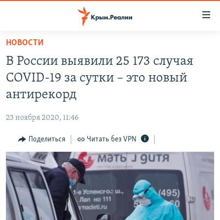
Доступность
ссылки
Вернуться
НОВОСТИ
к
НОВОСТИ
В России выявили 25 173 случая
основному
СПЕЦПРОЕКТЫ
содержанию
COVID-19 за сутки – это новый
ВОДА
Вернутся
ГРУЗ 200
антирекорд
к
ИСТОРИЯ
КАРТА ВОЕННЫХ ОБЪЕКТОВ КРЫМА
главной
23 ноября 2020, 11:46
ЕЩЕ
11 ЛЕТ ОККУПАЦИИ КРЫМА. 11 ИСТОРИЙ СОПРОТИВЛЕНИЯ
навигации
Вернутся
Поделиться
Читать без VPN
РАДІО СВОБОДА
ИНТЕРАКТИВ
к
КАК ОБОЙТИ БЛОКИРОВКУ
ИНФОГРАФИКА
поиску
ТЕЛЕПРОЕКТ КРЫМ.РЕАЛИИ
Українською
СОВЕТЫ ПРАВОЗАЩИТНИКОВ
Qırımtatar
ПРОПАВШИЕ БЕЗ ВЕСТИ