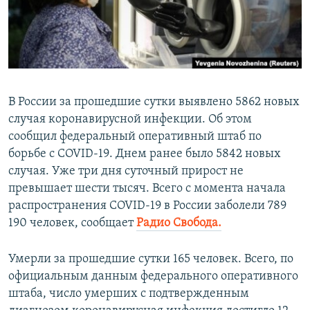
ПРИСОЕДИНЯЙТЕСЬ!
ПОБЕДИТЕЛЕЙ НЕ СУДЯТ?
КРЫМ.НЕПОКОРЕННЫЙ
ELIFBE
УКРАИНСКАЯ ПРОБЛЕМА КРЫМА
В России за прошедшие сутки выявлено 5862 новых
Все сайты RFE/RL
случая коронавирусной инфекции. Об этом
сообщил федеральный оперативный штаб по
борьбе с COVID-19. Днем ранее было 5842 новых
случая. Уже три дня суточный прирост не
превышает шести тысяч. Всего с момента начала
распространения COVID-19 в России заболели 789
190 человек, сообщает
Радио Свобода.
Умерли за прошедшие сутки 165 человек. Всего, по
официальным данным федерального оперативного
штаба, число умерших с подтвержденным