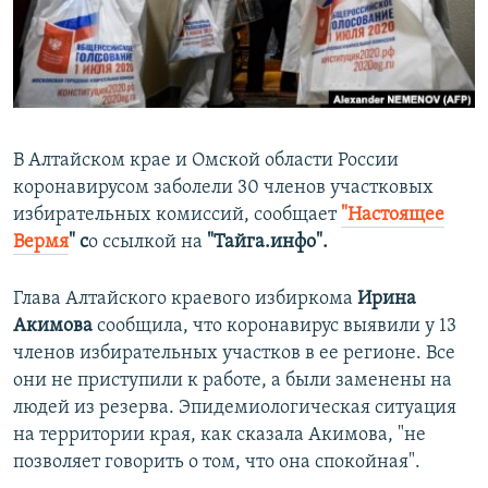
ПРИСОЕДИНЯЙТЕСЬ!
ПОБЕДИТЕЛЕЙ НЕ СУДЯТ?
КРЫМ.НЕПОКОРЕННЫЙ
ELIFBE
УКРАИНСКАЯ ПРОБЛЕМА КРЫМА
В Алтайском крае и Омской области России
Все сайты RFE/RL
коронавирусом заболели 30 членов участковых
избирательных комиссий, сообщает
"Настоящее
Вермя
" с
о ссылкой на
"Тайга.инфо".
Глава Алтайского краевого избиркома
Ирина
Акимова
сообщила, что коронавирус выявили у 13
членов избирательных участков в ее регионе. Все
они не приступили к работе, а были заменены на
людей из резерва. Эпидемиологическая ситуация
на территории края, как сказала Акимова, "не
позволяет говорить о том, что она спокойная".