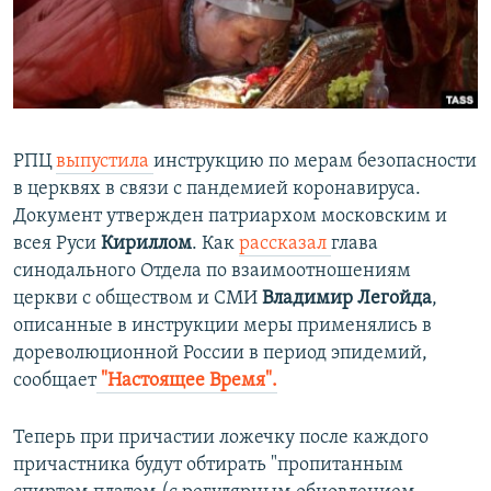
ПРИСОЕДИНЯЙТЕСЬ!
ПОБЕДИТЕЛЕЙ НЕ СУДЯТ?
КРЫМ.НЕПОКОРЕННЫЙ
ELIFBE
УКРАИНСКАЯ ПРОБЛЕМА КРЫМА
РПЦ
выпустила
инструкцию по мерам безопасности
Все сайты RFE/RL
в церквях в связи с пандемией коронавируса.
Документ утвержден патриархом московским и
всея Руси
Кириллом
. Как
рассказал
глава
синодального Отдела по взаимоотношениям
церкви с обществом и СМИ
Владимир Легойда
,
описанные в инструкции меры применялись в
дореволюционной России в период эпидемий,
сообщает
"Настоящее Время".
Теперь при причастии ложечку после каждого
причастника будут обтирать "пропитанным