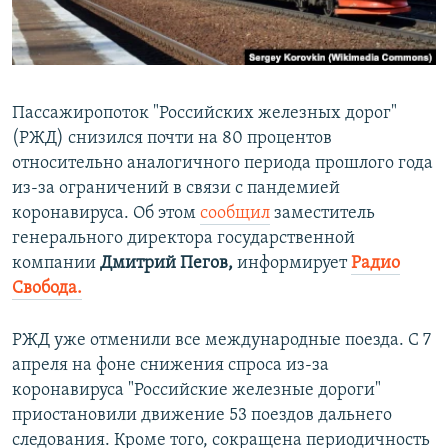
ПРИСОЕДИНЯЙТЕСЬ!
ПОБЕДИТЕЛЕЙ НЕ СУДЯТ?
КРЫМ.НЕПОКОРЕННЫЙ
ELIFBE
Пассажиропоток "Российских железных дорог"
УКРАИНСКАЯ ПРОБЛЕМА КРЫМА
(РЖД) снизился почти на 80 процентов
Все сайты RFE/RL
относительно аналогичного периода прошлого года
из-за ограничений в связи с пандемией
коронавируса. Об этом
сообщил
заместитель
генерального директора государственной
компании
Дмитрий Пегов,
информирует
Радио
Свобода.
РЖД уже отменили все международные поезда. С 7
апреля на фоне снижения спроса из-за
коронавируса "Российские железные дороги"
приостановили движение 53 поездов дальнего
следования. Кроме того, сокращена периодичность