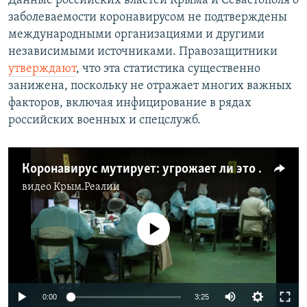
Данные российских властей Крыма и Севастополя о
заболеваемости коронавирусом не подтверждены
международными организациями и другими
независимыми источниками. Правозащитники
утверждают
, что эта статистика существенно
занижена, поскольку не отражает многих важных
факторов, включая инфицирование в рядах
российских военных и спецслужб.
Коронавирус мутирует: угрожает ли это вакцинации (видео)
видео
Крым.Реалии
No media source currently available
Auto
0:00
3:25