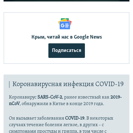
240p
360p
Auto
240p
360p
480p
480p
720p
Крым, читай нас в Google News
720p
1080p
1080p
Подписаться
Коронавирусная инфекция COVID-19
Коронавирус
SARS-CoV-2
, ранее известный как
2019-
nCoV
, обнаружили в Китае в конце 2019 года.
Он вызывает заболевания
COVID-19
. В некоторых
случаях течение болезни легкое, в других – с
симптомами простуды и гриппа, в том числе с