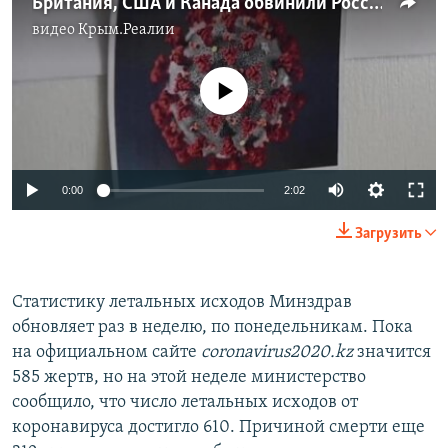
Британия, США и Канада обвинили Россию в попытке похитить вакцину от COVID-19 (видео)
видео
Крым.Реалии
No media source currently available
Auto
0:00
2:02
240p
Загрузить
360p
Auto
240p
360p
480p
480p
Статистику летальных исходов Минздрав
обновляет раз в неделю, по понедельникам. Пока
720p
720p
1080p
на официальном сайте
coronavirus2020.kz
значится
1080p
585 жертв, но на этой неделе министерство
сообщило, что число летальных исходов от
коронавируса достигло 610. Причиной смерти еще