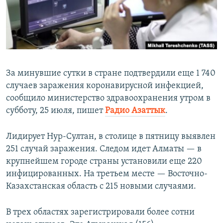
ПРИСОЕДИНЯЙТЕСЬ!
ПОБЕДИТЕЛЕЙ НЕ СУДЯТ?
КРЫМ.НЕПОКОРЕННЫЙ
ELIFBE
УКРАИНСКАЯ ПРОБЛЕМА КРЫМА
За минувшие сутки в стране подтвердили еще 1 740
Все сайты RFE/RL
случаев заражения коронавирусной инфекцией,
сообщило министерство здравоохранения утром в
субботу, 25 июля, пишет
Радио Азаттык
.
Лидирует Нур-Султан, в столице в пятницу выявлен
251 случай заражения. Следом идет Алматы — в
крупнейшем городе страны установили еще 220
инфицированных. На третьем месте — Восточно-
Казахстанская область с 215 новыми случаями.
В трех областях зарегистрировали более сотни