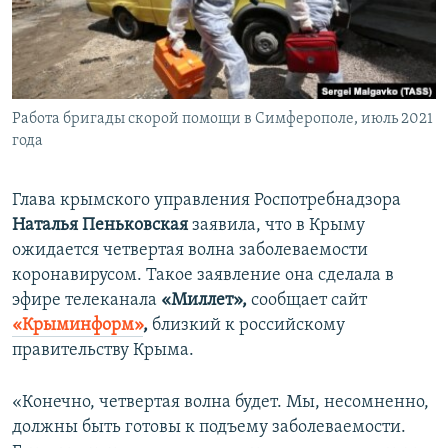
ПРИСОЕДИНЯЙТЕСЬ!
ПОБЕДИТЕЛЕЙ НЕ СУДЯТ?
КРЫМ.НЕПОКОРЕННЫЙ
ELIFBE
Работа бригады скорой помощи в Симферополе, июль 2021
УКРАИНСКАЯ ПРОБЛЕМА КРЫМА
года
Все сайты RFE/RL
Глава крымского управления Роспотребнадзора
Наталья Пеньковская
заявила, что в Крыму
ожидается четвертая волна заболеваемости
коронавирусом. Такое заявление она сделала в
эфире телеканала
«Миллет»,
сообщает сайт
«Крыминформ»
,
близкий к российскому
правительству Крыма.
«Конечно, четвертая волна будет. Мы, несомненно,
должны быть готовы к подъему заболеваемости.