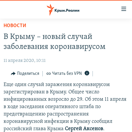
Доступность
ссылки
Вернуться
НОВОСТИ
к
НОВОСТИ
В Крыму – новый случай
основному
СПЕЦПРОЕКТЫ
содержанию
заболевания коронавирусом
ВОДА
Вернутся
ГРУЗ 200
к
11 апреля 2020, 10:11
ИСТОРИЯ
КАРТА ВОЕННЫХ ОБЪЕКТОВ КРЫМА
главной
ЕЩЕ
Поделиться
Читать без VPN
11 ЛЕТ ОККУПАЦИИ КРЫМА. 11 ИСТОРИЙ СОПРОТИВЛЕНИЯ
навигации
Вернутся
РАДІО СВОБОДА
Еще один случай заражения коронавирусом
ИНТЕРАКТИВ
к
зарегистрирован в Крыму. Общее число
КАК ОБОЙТИ БЛОКИРОВКУ
ИНФОГРАФИКА
поиску
инфицированных возросло до 29. Об этом 11 апреля
ТЕЛЕПРОЕКТ КРЫМ.РЕАЛИИ
в ходе заседания оперативного штаба по
Українською
предотвращению распространения
СОВЕТЫ ПРАВОЗАЩИТНИКОВ
Qırımtatar
коронавирусной инфекции в Крыму сообщил
ПРОПАВШИЕ БЕЗ ВЕСТИ
российский глава Крыма
Сергей Аксенов
.