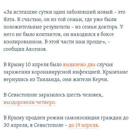
ПРИСОЕДИНЯЙТЕСЬ!
ПОБЕДИТЕЛЕЙ НЕ СУДЯТ?
«За истекшие сутки один заболевший новый – это
КРЫМ.НЕПОКОРЕННЫЙ
Ялта. К счастью, он из той семьи, где уже были
положительные результаты – из семьи доктора. У
ELIFBE
него не было контактов, он находился в боксе
УКРАИНСКАЯ ПРОБЛЕМА КРЫМА
изолированном. В этой части нам проще», –
Все сайты RFE/RL
сообщил Аксенов.
В Крыму 10 апреля было
выявлено два
случая
заражения коронавирусной инфекцией. Крымчане
вернулись из Таиланда, они жители Керчи.
В Севастополе заразилось шесть человек,
выздоровели четверо.
В Крыму продлен режим самоизоляции граждан до
30 апреля, в Севастополе –
до 19 апреля
.