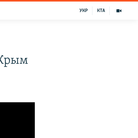
УКР
КТА
 Крым