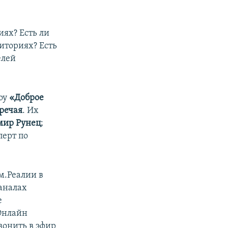
ях? Есть ли
иториях? Есть
елей
оу
«Доброе
речая
. Их
мир Рунец
;
перт по
м.Реалии в
каналах
е
 Онлайн
вонить в эфир