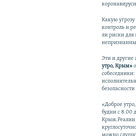
коронавирусн
Какую угрозу
контроль и р
ли риски для
непризнанны
Эти и другие
утро, Крым»
собеседники:
исполнитель
безопасност
«Доброе утро
будни с 8.00
Крым.Реалии 
круглосуточн
можно слушат