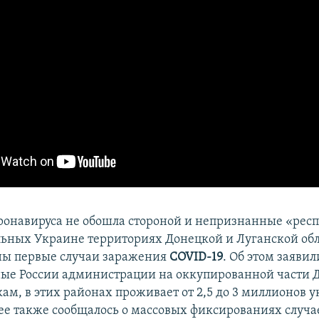
онавируса не обошла стороной и непризнанные «респ
ьных Украине территориях Донецкой и Луганской об
ны первые случаи заражения
COVID-19
. Об этом заявил
ые России администрации на оккупированной части Д
ам, в этих районах проживает от 2,5 до 3 миллионов 
ее также сообщалось о массовых фиксированиях случ