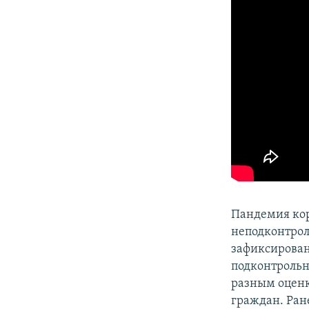
ПОБЕДИТЕЛЕЙ НЕ СУДЯТ?
КРЫМ.НЕПОКОРЕННЫЙ
ELIFBE
УКРАИНСКАЯ ПРОБЛЕМА КРЫМА
Пандемия кор
неподконтрол
зафиксирова
подконтрольн
разным оценк
граждан. Ран