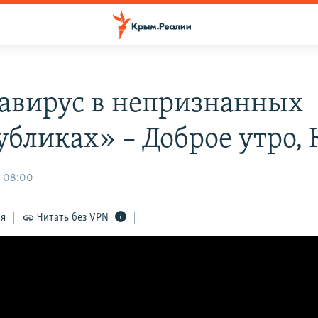
авирус в непризнанных
убликах» – Доброе утро,
, 08:00
ся
Читать без VPN