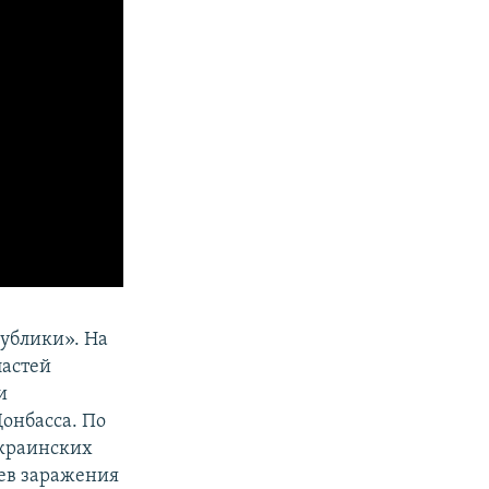
ублики». На
ластей
и
онбасса. По
украинских
аев заражения