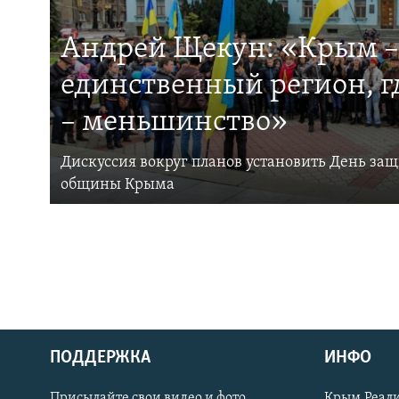
Андрей Щекун: «Крым –
единственный регион, 
– меньшинство»
Дискуссия вокруг планов установить День за
общины Крыма
ПОДДЕРЖКА
ИНФО
Українською
Присылайте свои видео и фото
Крым.Реали