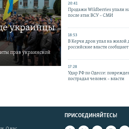
20:41
Продажи Wildberries упали н
после атак ВСУ – СМИ
где украинцы
18:53
В Керчи дрон упал на жилой 
российские власти сообщают
щиты прав украинской
17:28
Удар РФ по Одессе: поврежде
пострадал человек – власти
ПРИСОЕДИНЯЙТЕСЬ!
и. О нас