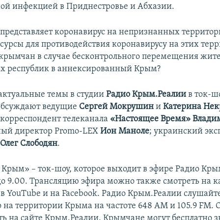
ой инфекцией в Приднестровье и Абхазии.
 представляет коронавирус на непризнанных территори
есурсы для противодействия коронавирусу на этих терр
 крымчан в случае бесконтрольного перемещения жит
х республик в аннексированный Крым?
 актуальные темы в студии
Радио Крым.Реалии
в ток-ш
обсуждают ведущие
Сергей Мокрушин
и
Катерина Нек
 корреспондент телеканала
«Настоящее Время» Влади
ный директор Promo-LEX
Ион Маноле
; украинский экс
и
Олег Слободян
.
, Крым» – ток-шоу, которое выходит в эфире Радио Кры
 до 9.00. Трансляцию эфира можно также смотреть на 
в YouTube и на Facebook. Радио Крым.Реалии слушайт
о на территории Крыма на частоте 648 АМ и 105.9 FМ.
ь на сайте Крым.Реалии. Крымчане могут бесплатно з