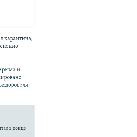
ия карантина,
тепенно
 Крыма и
сировано
ыздоровели –
итае в конце