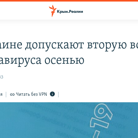
аине допускают вторую в
авируса осенью
33
ся
Читать без VPN