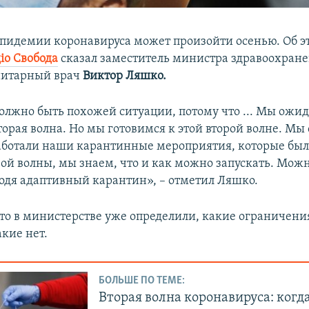
эпидемии коронавируса может произойти осенью. Об э
іо Свобода
сказал заместитель министра здравоохран
нитарный врач
Виктор Ляшко.
олжно быть похожей ситуации, потому что ... Мы ожид
орая волна. Но мы готовимся к этой второй волне. Мы
аботали наши карантинные мероприятия, которые бы
вой волны, мы знаем, что и как можно запускать. Мож
водя адаптивный карантин», – отметил Ляшко.
что в министерстве уже определили, какие ограничени
акие нет.
БОЛЬШЕ ПО ТЕМЕ:
Вторая волна коронавируса: когд