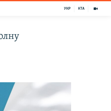
УКР
КТА
олну