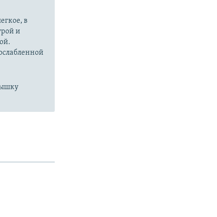
егкое, в
урой и
ой.
 ослабленной
пышку