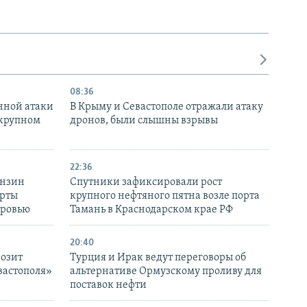
08:36
нной атаки
В Крыму и Севастополе отражали атаку
 крупном
дронов, были слышны взрывы
22:36
ензин
Спутники зафиксировали рост
ерты
крупного нефтяного пятна возле порта
оровью
Тамань в Краснодарском крае РФ
20:40
розит
Турция и Ирак ведут переговоры об
вастополя»
альтернативе Ормузскому проливу для
поставок нефти