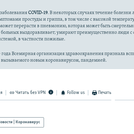
 заболевания
COVID-19
. В некоторых случаях течение болезни л
имптомами простуды и гриппа, в том числе с высокой температ
может перерасти в пневмонию, которая может быть смертельн
 больных выздоравливает; умирают преимущественно люди с
стемой, в частности пожилые.
20 года Всемирная организация здравоохранения признала вс
, вызываемого новым коронавирусом, пандемией.
ся
Читать без VPN
Follow us
Печать
овости | Коронавирус