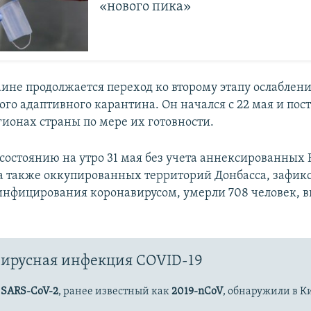
«нового пика»
аине продолжается переход ко второму этапу ослаблен
ого адаптивного карантина. Он начался с 22 мая и пос
гионах страны по мере их готовности.
 состоянию на утро 31 мая без учета аннексированных
 а также оккупированных территорий Донбасса, зафик
 инфицирования коронавирусом, умерли 708 человек, в
ирусная инфекция COVID-19
с
SARS-CoV-2
, ранее известный как
2019-nCoV
, обнаружили в К