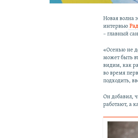
Новая волна 
интервью
Рад
– главный са
«Осенью не д
может быть вт
видим, как р
во время пер
подходить, в
Он добавил, 
работают, а к