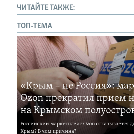
ЧИТАЙТЕ ТАКЖЕ:
ТОП-ТЕМА
«Крым – не Россия»: ма
Ozon прекратил прием н
на Крымском полуостро
Российский маркетплейс Ozon отказывается до
Крым? В чем причина?