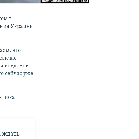
том в
ения Украины
аем, что
 сейчас
ли внедрены
но сейчас уже
я пока
а ждать