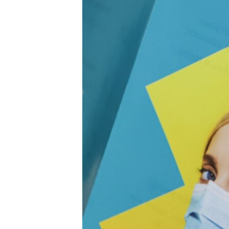
ПОБЕДИТЕЛЕЙ НЕ СУДЯТ?
КРЫМ.НЕПОКОРЕННЫЙ
ELIFBE
УКРАИНСКАЯ ПРОБЛЕМА КРЫМА