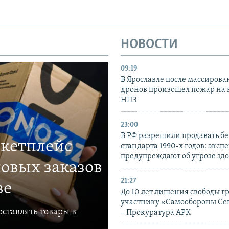
НОВОСТИ
09:19
В Ярославле после массирова
дронов произошел пожар на
НПЗ
23:00
В РФ разрешили продавать б
ркетплейс
стандарта 1990-х годов: эксп
предупреждают об угрозе зд
овых заказов
21:27
ве
До 10 лет лишения свободы г
участнику «Самообороны Се
ставлять товары в
– Прокуратура АРК