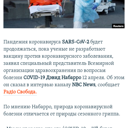
ПРИСОЕДИНЯЙТЕСЬ!
ПОБЕДИТЕЛЕЙ НЕ СУДЯТ?
КРЫМ.НЕПОКОРЕННЫЙ
ELIFBE
УКРАИНСКАЯ ПРОБЛЕМА КРЫМА
Пандемия коронавируса
SARS-CoV-2
будет
Все сайты RFE/RL
продолжаться, пока ученые не разработают
вакцину против коронавирусного заболевания,
заявил специальный представитель Всемирной
организации здравоохранения по вопросам
болезни
COVID-19
Дэвид Набарро
12 апреля. Об этом
он сказал в интервью каналу
NBC News
, сообщает
Радіо Свобода.
По мнению Набарро, природа коронавирусной
болезни отличается от природы сезонного гриппа.