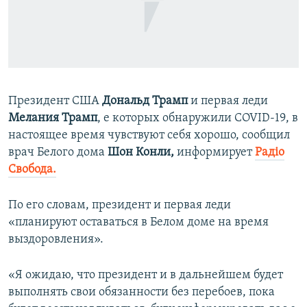
ПРИСОЕДИНЯЙТЕСЬ!
ПОБЕДИТЕЛЕЙ НЕ СУДЯТ?
КРЫМ.НЕПОКОРЕННЫЙ
ELIFBE
УКРАИНСКАЯ ПРОБЛЕМА КРЫМА
Президент США
Дональд Трамп
и первая леди
Все сайты RFE/RL
Мелания Трамп
, e которых обнаружили COVID-19, в
настоящее время чувствуют себя хорошо, сообщил
врач Белого дома
Шон Конли,
информирует
Радіо
Свобода.
По его словам, президент и первая леди
«планируют оставаться в Белом доме на время
выздоровления».
«Я ожидаю, что президент и в дальнейшем будет
выполнять свои обязанности без перебоев, пока