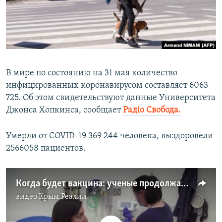
ПРИСОЕДИНЯЙТЕСЬ!
ПОБЕДИТЕЛЕЙ НЕ СУДЯТ?
КРЫМ.НЕПОКОРЕННЫЙ
ELIFBE
УКРАИНСКАЯ ПРОБЛЕМА КРЫМА
В мире по состоянию на 31 мая количество
Все сайты RFE/RL
инфицированных коронавирусом составляет 6063
725. Об этом свидетельствуют данные Университета
Джонса Хопкинса, сообщает
Радіо Свобода.
Умерли от COVID-19 369 244 человека, выздоровели
2566058 пациентов.
Когда будет вакцина: ученые продолжают изучать новый коронавирус (видео)
видео
Крым.Реалии
No media source currently available