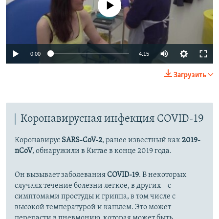
Auto
0:00
4:15
270p
Загрузить
360p
Auto
270p
360p
404p
404p
Коронавирусная инфекция COVID-19
1080p
1080p
Коронавирус
SARS-CoV-2
, ранее известный как
2019-
nCoV
, обнаружили в Китае в конце 2019 года.
Он вызывает заболевания
COVID-19
. В некоторых
случаях течение болезни легкое, в других – с
симптомами простуды и гриппа, в том числе с
высокой температурой и кашлем. Это может
перерасти в пневмонию, которая может быть