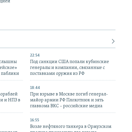
ацией
22:54
 слышны
Под санкции США попали кубинские
дейское»
генералы и компании, связанные с
– паблики
поставками оружия из РФ
18:44
кораблей
При взрыве в Москве погиб генерал-
и и НПЗ в
майор армии РФ Плохотнюк и зять
главкома ВКС – российские медиа
16:55
Возле нефтяного танкера в Ормузском