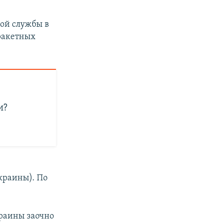
ой службы в
 ракетных
и?
Украины). По
краины заочно