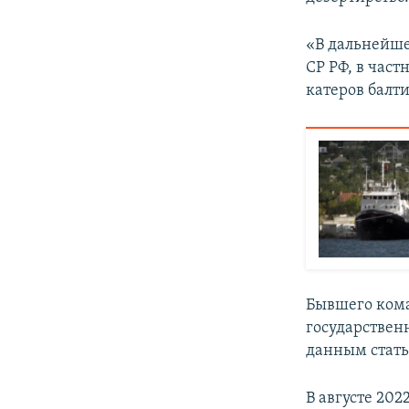
«В дальнейше
СР РФ, в част
катеров балти
Бывшего кома
государственн
данным стать
В августе 202