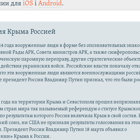
лии для
iOS
і
Android
.
ия Крыма Россией
14 года вооруженные люди в форме без опознавательных знако
овной Рады АРК, Совета министров АРК, а также симферополь
рченскую паромную переправу, другие стратегические объект
действия украинских войск. Российские власти поначалу от
 что эти вооруженные люди являются военнослужащими росси
 президент России Владимир Путин признал, что это были р
14 года на территории Крыма и Севастополя прошел непризна
м стран мира так называемый референдум о статусе Крымско
 по результатам которого Россия включила Крым в свой состав.
ий союз, ни США не признали результаты голосования на это
. Президент России Владимир Путин 18 марта объявил о
нии» Крыма к России.