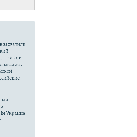
в захватили
ский
ы, а также
казывались
йской
оссийские
нный
го
 Ни Украина,
м