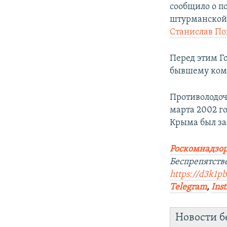
сообщило о п
штурманской 
Станислав П
Перед этим Г
бывшему ком
Противолодоч
марта 2002 г
Крыма был з
Роскомнадзор
Беспрепятств
https://d3k1p
Telegram
,
Ins
Новости б