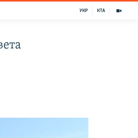
УКР
КТА
вета