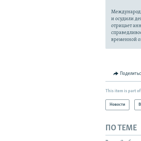
Международн
и осудили де
отрицает анн
справедливо
временной ок
Поделить
This item is part of
Новости
В
ПО ТЕМЕ