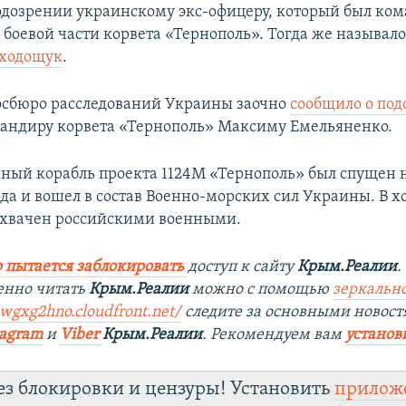
одозрении украинскому экс-офицеру, который был ко
боевой части корвета «Тернополь». Тогда же называлос
оходощук
.
осбюро расследований Украины заочно
сообщило о по
андиру корвета «Тернополь» Максиму Емельяненко.
ный корабль проекта 1124М «Тернополь» был спущен н
ода и вошел в состав Военно-морских сил Украины. В х
ахвачен российскими военными.
 пытается заблокировать
доступ к сайту
Крым.Реалии
.
енно читать
Крым.Реалии
можно с помощью
зеркально
bwgxg2hno.cloudfront.net/
следите за основными новост
tagram
и
Viber
Крым.Реалии
. Рекомендуем вам
установ
ез блокировки и цензуры! Установить
прилож