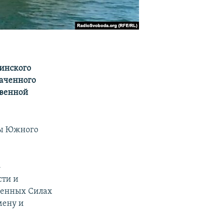
аинского
ваченного
твенной
ны Южного
-
сти и
женных Силах
мену и