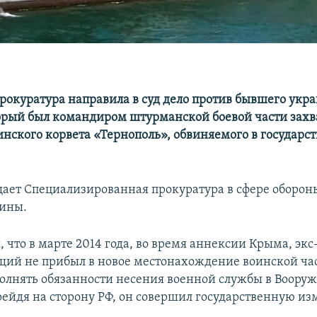
рокуратура направила в суд дело против бывшего укр
орый был командиром штурманской боевой части зах
инского корвета «Тернополь», обвиняемого в государс
щает Специализированная прокуратура в сфере оборо
аины.
 что в марте 2014 года, во время аннексии Крыма, экс
ий не прибыл в новое местонахождение воинской ча
полнять обязанности несения военной службы в Воору
ейдя на сторону РФ, он совершил государственную из
.