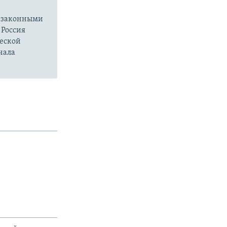
езаконными
 Россия
ческой
чала