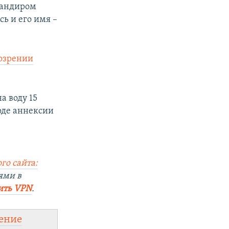
мандиром
ь и его имя –
дозрении
а воду 15
оде аннексии
го сайта:
ями в
ить VPN
.
ение