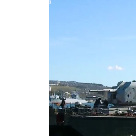
ПОБЕДИТЕЛЕЙ НЕ СУДЯТ?
КРЫМ.НЕПОКОРЕННЫЙ
ELIFBE
УКРАИНСКАЯ ПРОБЛЕМА КРЫМА