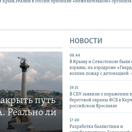
и Крым.Реалии в России признали «нежелательной» организ
НОВОСТИ
08:44
В Крыму и Севастополе были
взрывы, на аэродроме «Гвар
возник пожар с детонацией 
19:15
В СБУ заявили о поражении 
закрыть путь
береговой охраны ФСБ в Керч
российском Ярославле
. Реально ли
17:40
Разработка баллистики и