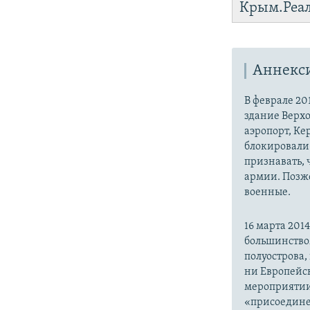
Крым.Реа
Аннекс
В феврале 20
здание Верх
аэропорт, Ке
блокировали 
признавать,
армии. Позже
военные.
16 марта 20
большинство
полуострова,
ни Европейск
мероприятии
«присоедине