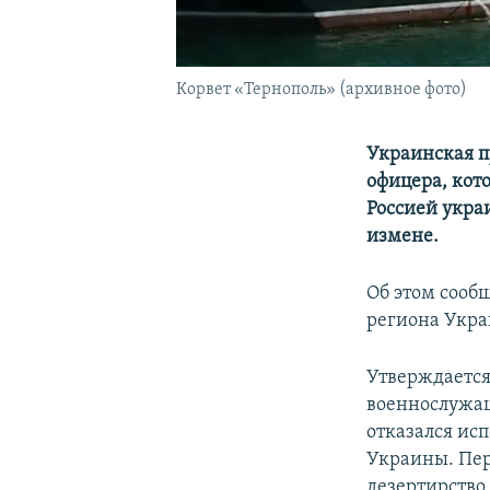
Корвет «Тернополь» (архивное фото)
Украинская п
офицера, кот
Россией укра
измене.
Об этом сооб
региона Укр
Утверждается,
военнослужащ
отказался ис
Украины. Пер
дезертирство